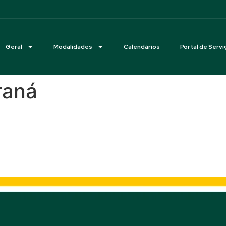
Geral
Modalidades
Calendários
Portal de Servi
raná
ense de Enduro – Balneário Ba