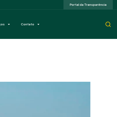
Portal da Transparência
ços
Contato
hapada conta com mais
 Itália