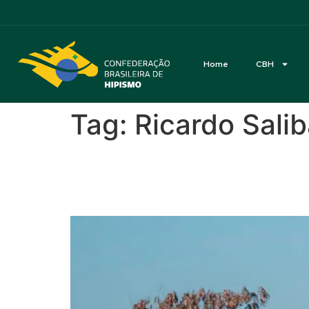
Acessibilidade
Home
CBH
Tag:
Ricardo Sali
Stud Rach Internacion
de 100 conjuntos e inte