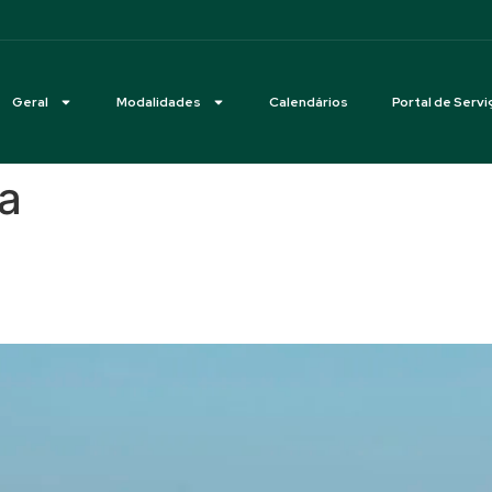
Geral
Modalidades
Calendários
Portal de Servi
ba
al 2026 na Fazenda Ilha da C
rcâmbio Young Riders Brasil x