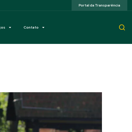
Portal da Transparência
ços
Contato
ento na SHP coroam os