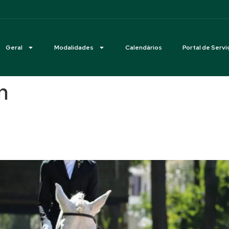
Geral
Modalidades
Calendários
Portal de Servi
n
 e Internacional de Adestram