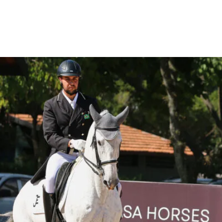
estramento, válido pelo Camp
derico Mandrot e definiu esca