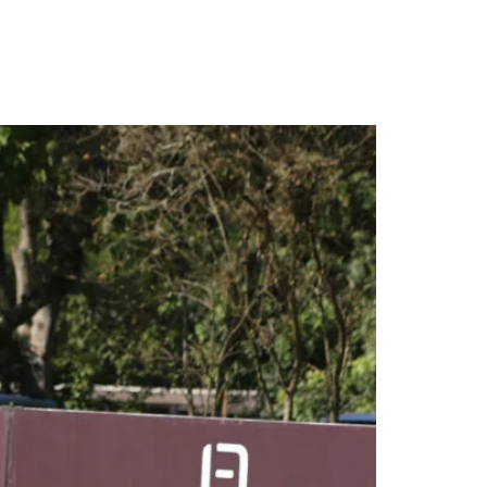
eonato Brasileiro
lação para o Odesur