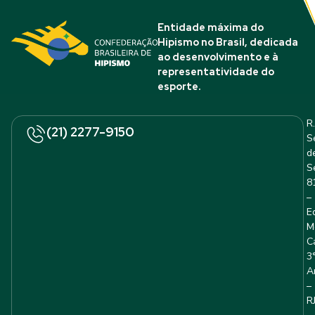
Entidade máxima do
Hipismo no Brasil, dedicada
ao desenvolvimento e à
representatividade do
esporte.
R.
(21) 2277-9150
S
d
S
8
–
E
M
C
3
A
–
R