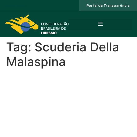
Acessibilidade
Portal da Transparência
Tag:
Scuderia Della
Malaspina
A caminho do Mundial
2026, Brasil é vice-
campeão em Internacional
de Paradestramento, na
Itália; atletas têm bom