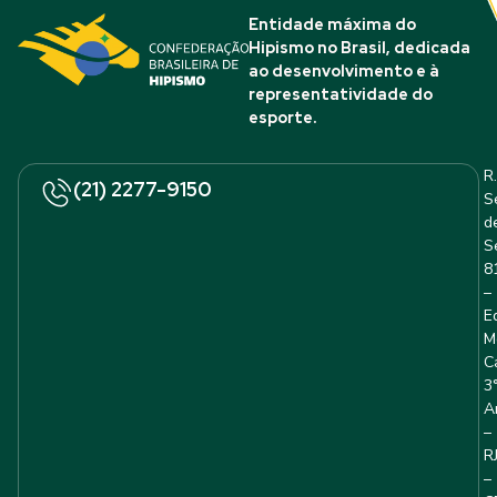
Entidade máxima do
Hipismo no Brasil, dedicada
ao desenvolvimento e à
representatividade do
esporte.
R.
(21) 2277-9150
S
d
S
8
–
E
M
C
3
A
–
R
–