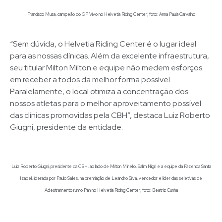
Francisco Musa, campeão do GP Vivo no Helvetia Riding Center; foto: Anna Paula Carvalho
“Sem dúvida, o Helvetia Riding Center é o lugar ideal
para as nossas clínicas. Além da excelente infraestrutura,
seu titular Milton Milton e equipe não medem esforços
em receber a todos da melhor forma possível.
Paralelamente, o local otimiza a concentração dos
nossos atletas para o melhor aproveitamento possível
das clínicas promovidas pela CBH”, destaca Luiz Roberto
Giugni, presidente da entidade.
Luiz Roberto Giugni, presidente da CBH, ao lado de Milton Minello, Salim Nigri e a equipe da Fazenda Santa
Izabel, liderada por Paulo Salles, na premiação de Leandro Silva, vencedor e líder das seletivas de
Adestramento rumo Pan no Helvetia Riding Center; foto: Beatriz Cunha