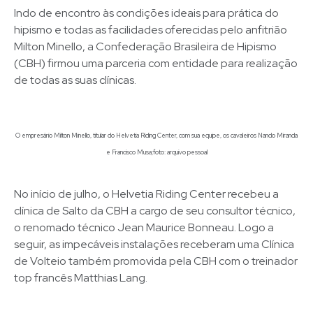
Indo de encontro às condições ideais para prática do
hipismo e todas as facilidades oferecidas pelo anfitrião
Milton Minello, a Confederação Brasileira de Hipismo
(CBH) firmou uma parceria com entidade para realização
de todas as suas clínicas.
O empresário Milton Minello, titular do Helvetia Riding Center, com sua equipe, os cavaleiros Nando Miranda
e Francisco Musa;foto: arquivo pessoal
No início de julho, o Helvetia Riding Center recebeu a
clínica de Salto da CBH a cargo de seu consultor técnico,
o renomado técnico Jean Maurice Bonneau. Logo a
seguir, as impecáveis instalações receberam uma Clínica
de Volteio também promovida pela CBH com o treinador
top francês Matthias Lang.