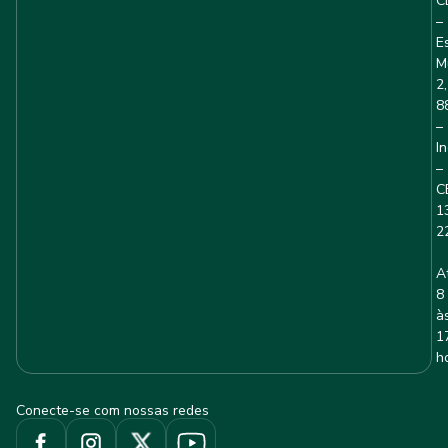
C
–
E
M
2,
8
–
I
–
C
1
2
A
8
à
1
h
Conecte-se com nossas redes