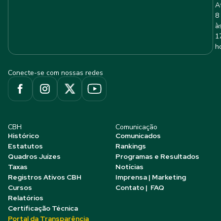
A
8
à
1
h
Conecte-se com nossas redes
CBH
Comunicação
Histórico
Comunicados
Estatutos
Rankings
Quadros Juízes
Programas e Resultados
Taxas
Notícias
Registros Ativos CBH
Imprensa | Marketing
Cursos
Contato | FAQ
Relatórios
Certificação Técnica
Portal da Transparência