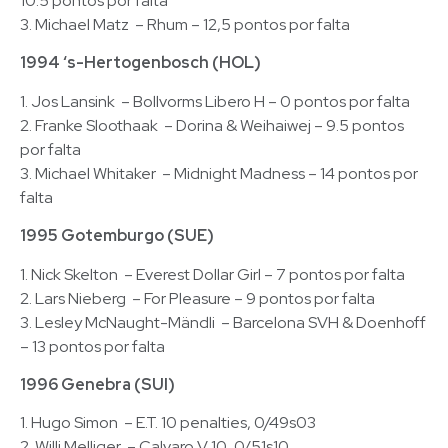
10.5 pontos por falta
3. Michael Matz – Rhum – 12,5 pontos por falta
1994 ‘s-Hertogenbosch (HOL)
1. Jos Lansink – Bollvorms Libero H – 0 pontos por falta
2. Franke Sloothaak – Dorina & Weihaiwej – 9.5 pontos
por falta
3. Michael Whitaker – Midnight Madness – 14 pontos por
falta
1995 Gotemburgo (SUE)
1. Nick Skelton – Everest Dollar Girl – 7 pontos por falta
2. Lars Nieberg – For Pleasure – 9 pontos por falta
3. Lesley McNaught-Mändli – Barcelona SVH & Doenhoff
– 13 pontos por falta
1996 Genebra (SUI)
1. Hugo Simon – E.T. 10 penalties, 0/49s03
2. Willi Melliger – Calvaro V 10, 0/51s10