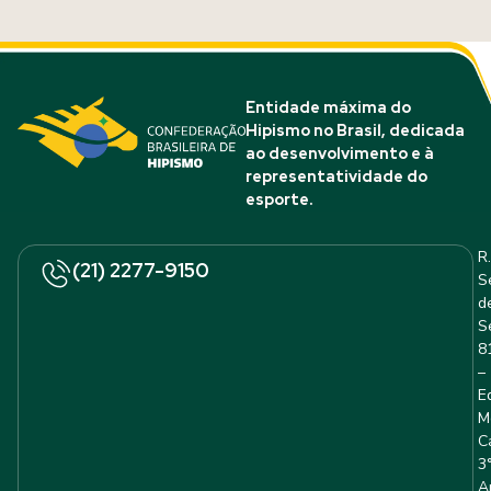
Entidade máxima do
Hipismo no Brasil, dedicada
ao desenvolvimento e à
representatividade do
esporte.
R.
(21) 2277-9150
S
d
S
8
–
E
M
C
3
A