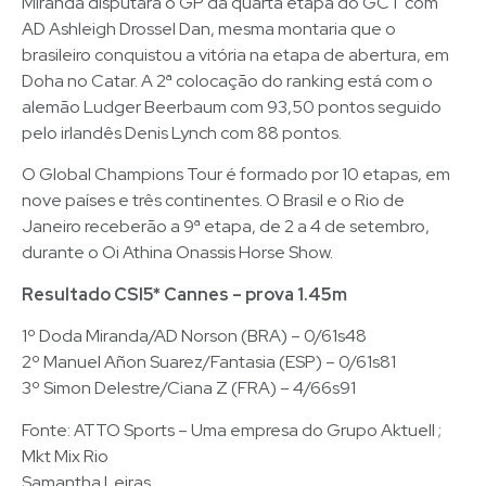
Miranda disputará o GP da quarta etapa do GCT com
AD Ashleigh Drossel Dan, mesma montaria que o
brasileiro conquistou a vitória na etapa de abertura, em
Doha no Catar. A 2ª colocação do ranking está com o
alemão Ludger Beerbaum com 93,50 pontos seguido
pelo irlandês Denis Lynch com 88 pontos.
O Global Champions Tour é formado por 10 etapas, em
nove países e três continentes. O Brasil e o Rio de
Janeiro receberão a 9ª etapa, de 2 a 4 de setembro,
durante o Oi Athina Onassis Horse Show.
Resultado CSI5* Cannes – prova 1.45m
1º Doda Miranda/AD Norson (BRA) – 0/61s48
2º Manuel Añon Suarez/Fantasia (ESP) – 0/61s81
3º Simon Delestre/Ciana Z (FRA) – 4/66s91
Fonte: ATTO Sports – Uma empresa do Grupo Aktuell ;
Mkt Mix Rio
Samantha Leiras