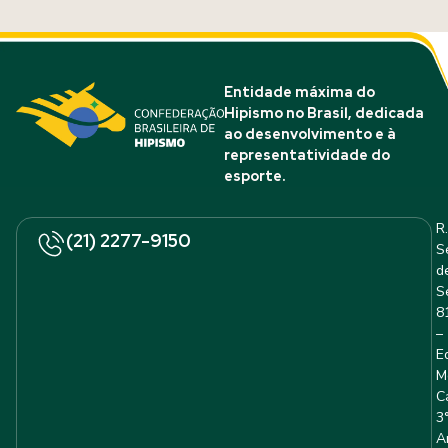
Entidade máxima do
Hipismo no Brasil, dedicada
ao desenvolvimento e à
representatividade do
esporte.
R.
(21) 2277-9150
S
d
S
8
–
E
M
C
3
A