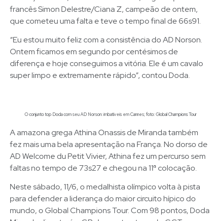
francês Simon Delestre/Ciana Z, campeão de ontem,
que cometeu uma falta e teve o tempo final de 66s91.
“Eu estou muito feliz com a consistência do AD Norson.
Ontem ficamos em segundo por centésimos de
diferença e hoje conseguimos a vitória. Ele é um cavalo
super limpo e extremamente rápido”, contou Doda.
O conjunto top Doda com seu AD Norson: imbatíveis em Cannes; foto: Global Champions Tour
A amazona grega Athina Onassis de Miranda também
fez mais uma bela apresentação na França. No dorso de
AD Welcome du Petit Vivier, Athina fez um percurso sem
faltas no tempo de 73s27 e chegou na 11ª colocação.
Neste sábado, 11/6, o medalhista olímpico volta à pista
para defender a liderança do maior circuito hípico do
mundo, o Global Champions Tour. Com 98 pontos, Doda