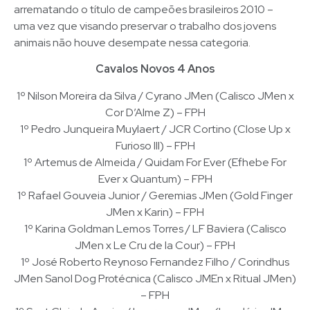
arrematando o título de campeões brasileiros 2010 –
uma vez que visando preservar o trabalho dos jovens
animais não houve desempate nessa categoria.
Cavalos Novos 4 Anos
1º Nilson Moreira da Silva / Cyrano JMen (Calisco JMen x
Cor D’Alme Z) – FPH
1º Pedro Junqueira Muylaert / JCR Cortino (Close Up x
Furioso III) – FPH
1º Artemus de Almeida / Quidam For Ever (Efhebe For
Ever x Quantum) – FPH
1º Rafael Gouveia Junior / Geremias JMen (Gold Finger
JMen x Karin) – FPH
1º Karina Goldman Lemos Torres / LF Baviera (Calisco
JMen x Le Cru de la Cour) – FPH
1º José Roberto Reynoso Fernandez Filho / Corindhus
JMen Sanol Dog Protécnica (Calisco JMEn x Ritual JMen)
– FPH