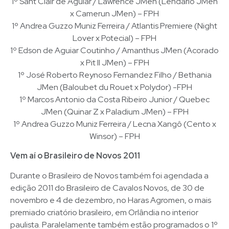
1º Sant Clair de Aguiar / Lawrence JMen (Lendário JMen
x Camerun JMen) – FPH
1º Andrea Guzzo Muniz Ferreira / Atlantis Premiere (Night
Lover x Potecial) – FPH
1º Edson de Aguiar Coutinho / Amanthus JMen (Acorado
x Pit II JMen) – FPH
1º José Roberto Reynoso Fernandez Filho / Bethania
JMen (Baloubet du Rouet x Polydor) -FPH
1º Marcos Antonio da Costa Ribeiro Junior / Quebec
JMen (Quinar Z x Paladium JMen) – FPH
1º Andrea Guzzo Muniz Ferreira / Lecna Xangô (Cento x
Winsor) – FPH
Vem aí o Brasileiro de Novos 2011
Durante o Brasileiro de Novos também foi agendada a
edição 2011 do Brasileiro de Cavalos Novos, de 30 de
novembro e 4 de dezembro, no Haras Agromen, o mais
premiado criatório brasileiro, em Orlândia no interior
paulista. Paralelamente também estão programados o 1º