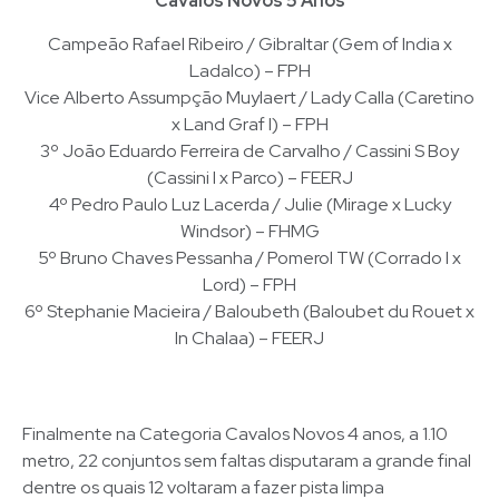
Cavalos Novos 5 Anos
Campeão Rafael Ribeiro / Gibraltar (Gem of India x
Ladalco) – FPH
Vice Alberto Assumpção Muylaert / Lady Calla (Caretino
x Land Graf I) – FPH
3º João Eduardo Ferreira de Carvalho / Cassini S Boy
(Cassini I x Parco) – FEERJ
4º Pedro Paulo Luz Lacerda / Julie (Mirage x Lucky
Windsor) – FHMG
5º Bruno Chaves Pessanha / Pomerol TW (Corrado I x
Lord) – FPH
6º Stephanie Macieira / Baloubeth (Baloubet du Rouet x
In Chalaa) – FEERJ
Finalmente na Categoria Cavalos Novos 4 anos, a 1.10
metro, 22 conjuntos sem faltas disputaram a grande final
dentre os quais 12 voltaram a fazer pista limpa