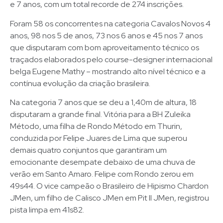
e 7 anos, com um total recorde de 274 inscrições.
Foram 58 os concorrentes na categoria Cavalos Novos 4
anos, 98 nos 5 de anos, 73 nos 6 anos e 45 nos 7 anos
que disputaram com bom aproveitamento técnico os
traçados elaborados pelo course-designer internacional
belga Eugene Mathy – mostrando alto nível técnico e a
contínua evolução da criação brasileira.
Na categoria 7 anos que se deu a 1,40m de altura, 18
disputaram a grande final. Vitória para a BH Zuleika
Método, uma filha de Rondo Método em Thurin,
conduzida por Felipe Juares de Lima que superou
demais quatro conjuntos que garantiram um
emocionante desempate debaixo de uma chuva de
verão em Santo Amaro. Felipe com Rondo zerou em
49s44. O vice campeão o Brasileiro de Hipismo Chardon
JMen, um filho de Calisco JMen em Pit II JMen, registrou
pista limpa em 41s82.