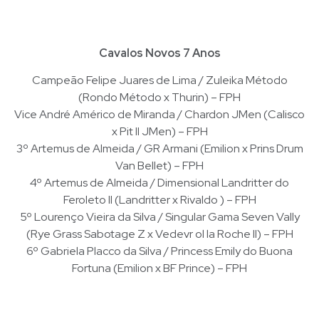
Cavalos Novos 7 Anos
Campeão Felipe Juares de Lima / Zuleika Método
(Rondo Método x Thurin) – FPH
Vice André Américo de Miranda / Chardon JMen (Calisco
x Pit II JMen) – FPH
3º Artemus de Almeida / GR Armani (Emilion x Prins Drum
Van Bellet) – FPH
4º Artemus de Almeida / Dimensional Landritter do
Feroleto II (Landritter x Rivaldo ) – FPH
5º Lourenço Vieira da Silva / Singular Gama Seven Vally
(Rye Grass Sabotage Z x Vedevr ol la Roche II) – FPH
6º Gabriela Placco da Silva / Princess Emily do Buona
Fortuna (Emilion x BF Prince) – FPH