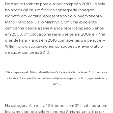
Destaque também para o super campeão 2010 – o sela
holandês Willen, um filho da consagrada linhagem
Indoctro em Voltaire, apresentado pelo jovem talento
Mario Francisco Cia, o Marinho. Com uma excelente
campanha desde a série 4 anos, vice-campeão 5 anos
em 2008, 6º colocado na série 6 anos em 2009 e 7º na
grande Final 7 anos em 2010 com apenas um derrube –
Willen foi o único cavalo em condições de levar o título
de super campeão 2010.
Willen, o super campeão 2010, com Mario Francisco Cia Jr e seu pai, ao lado de Antonio Fortino, presidente
da Associação Brasileira dos Criadores do Cavalo de Hipismo e à esquerda Luiz Rocco, superintendente da
ABCCH
Na categoria 6 anos, a 1.35 metro, com 32 finalistas quem
levou melhor foi a sela holandesa Zarisma, uma filha de