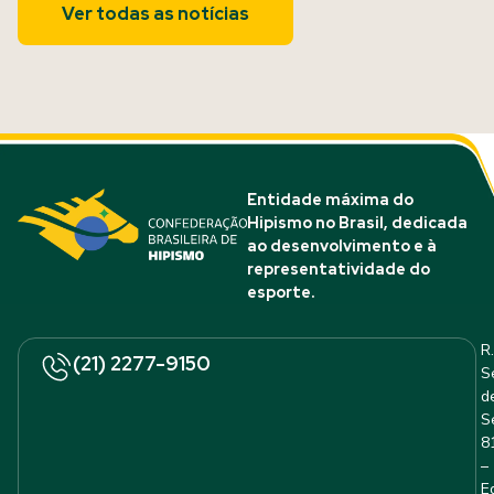
Ver todas as notícias
Entidade máxima do
Hipismo no Brasil, dedicada
ao desenvolvimento e à
representatividade do
esporte.
R.
(21) 2277-9150
S
d
S
8
–
E