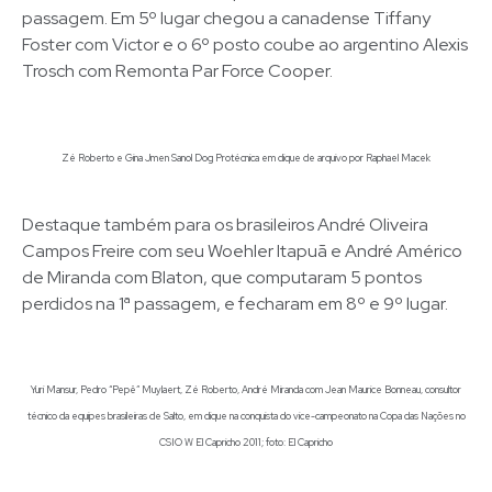
passagem. Em 5º lugar chegou a canadense Tiffany
Foster com Victor e o 6º posto coube ao argentino Alexis
Trosch com Remonta Par Force Cooper.
Zé Roberto e Gina Jmen Sanol Dog Protécnica em clique de arquivo por Raphael Macek
Destaque também para os brasileiros André Oliveira
Campos Freire com seu Woehler Itapuã e André Américo
de Miranda com Blaton, que computaram 5 pontos
perdidos na 1ª passagem, e fecharam em 8º e 9º lugar.
Yuri Mansur, Pedro “Pepê” Muylaert, Zé Roberto, André Miranda com Jean Maurice Bonneau, consultor
técnico da equipes brasileiras de Salto, em clique na conquista do vice-campeonato na Copa das Nações no
CSIO W El Capricho 2011; foto: El Capricho