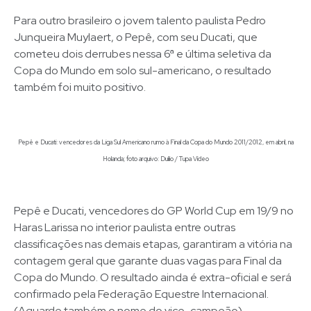
Para outro brasileiro o jovem talento paulista Pedro
Junqueira Muylaert, o Pepê, com seu Ducati, que
cometeu dois derrubes nessa 6ª e última seletiva da
Copa do Mundo em solo sul-americano, o resultado
também foi muito positivo.
Pepê e Ducati: vencedores da Liga Sul Americano rumo à Final da Copa do Mundo 2011/2012, em abril, na
Holanda; foto arquivo: Duílio / Tupa Vídeo
Pepê e Ducati, vencedores do GP World Cup em 19/9 no
Haras Larissa no interior paulista entre outras
classificações nas demais etapas, garantiram a vitória na
contagem geral que garante duas vagas para Final da
Copa do Mundo. O resultado ainda é extra-oficial e será
confirmado pela Federação Equestre Internacional.
(Aguarde também o nome do vice-campeão)