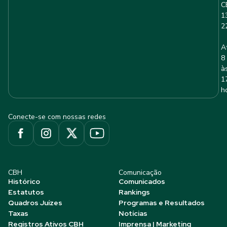
C
1
2
A
8
à
1
h
Conecte-se com nossas redes
CBH
Comunicação
Histórico
Comunicados
Estatutos
Rankings
Quadros Juízes
Programas e Resultados
Taxas
Notícias
Registros Ativos CBH
Imprensa | Marketing