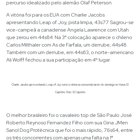
percurso idealizado pelo alemão Olaf Peterson.
A vitória foi para os EUA com Charlie Jacobs
apresentando Leap of Joy, pista limpa, 43s77. Sagrou-se
vice-campeã a canadense Angela Lawrence com Utah
que zerou em 44s84. Na 3ª colocação aparece o chileno
Carlos Milthaler com As de Farfala, um derrube, 44s48.
Também com um derrube, em 44s83, o norte-americano
Ali Wolff fechou a sua participação em 4º lugar.
Charlie Jacobs apresentando Leap of Joy rumo à vitória na concorrida tarde de domingo no Haras El
Capricho; foto: El Capricho
O melhor brasileiro foi o cavaleiro top de São Paulo José
Roberto Reynoso Fernandez Filho com sua Gina JMen
Sanol Dog Protécnica que foi o mais rápido, 76s64, entre
os três concorrentes com apenas uma falta na 1ª