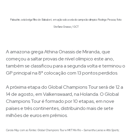
Palouchin, sela belga filho de Baloubet, em ação sob a sela do campeão olímpico Rodrigo Pessoa; foto:
Stefano Grasso / GCT
A amazona grega Athina Onassis de Miranda, que
começou a saltar provas de nível olímpico este ano,
também se classificou para a segunda volta e terminou o
GP principal na 8ª colocação com 13 pontos perdidos.
A próxima etapa do Global Champions Tour será de 12 a
14 de agosto, em Valkenswaard, na Holanda. O Global
Champions Tour é formado por 10 etapas, em nove
países e três continentes, distribuindo mais de sete
milhões de euros em prêmios.
Carola May com as fontes: Global Champions Tour e MKT Mix Rio – Samantha Leiras e Atto Sports;