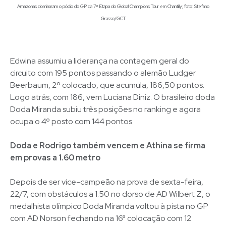
Amazonas dominaram o pódio do GP da 7ª Etapa do Global Champions Tour em Chantilly; foto: Stefano
Grasso/GCT
Edwina assumiu a liderança na contagem geral do
circuito com 195 pontos passando o alemão Ludger
Beerbaum, 2º colocado, que acumula, 186,50 pontos.
Logo atrás, com 186, vem Luciana Diniz. O brasileiro doda
Doda Miranda subiu três posições no ranking e agora
ocupa o 4º posto com 144 pontos.
Doda e Rodrigo também vencem e Athina se firma
em provas a 1.60 metro
Depois de ser vice-campeão na prova de sexta-feira,
22/7, com obstáculos a 1.50 no dorso de AD Wilbert Z, o
medalhista olímpico Doda Miranda voltou à pista no GP
com AD Norson fechando na 16ª colocação com 12