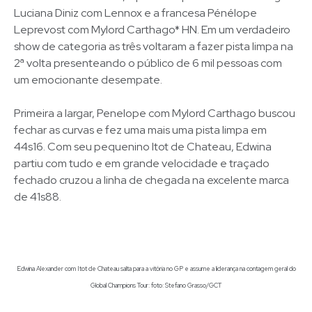
Luciana Diniz com Lennox e a francesa Pénélope
Leprevost com Mylord Carthago* HN. Em um verdadeiro
show de categoria as três voltaram a fazer pista limpa na
2ª volta presenteando o público de 6 mil pessoas com
um emocionante desempate.
Primeira a largar, Penelope com Mylord Carthago buscou
fechar as curvas e fez uma mais uma pista limpa em
44s16. Com seu pequenino Itot de Chateau, Edwina
partiu com tudo e em grande velocidade e traçado
fechado cruzou a linha de chegada na excelente marca
de 41s88.
Edwina Alexander com Itot de Chateau salta para a vitória no GP e assume a liderança na contagem geral do
Global Champions Tour: foto: Stefano Grasso/GCT