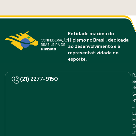
Entidade máxima do
Hipismo no Brasil, dedicada
ao desenvolvimento e à
representatividade do
esporte.
R.
(21) 2277-9150
S
d
S
8
–
E
M
C
3