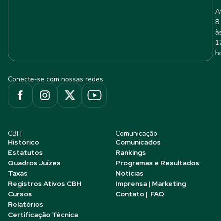
A
8
à
1
h
Conecte-se com nossas redes
CBH
Comunicação
Histórico
Comunicados
Estatutos
Rankings
Quadros Juízes
Programas e Resultados
Taxas
Notícias
Registros Ativos CBH
Imprensa | Marketing
Cursos
Contato | FAQ
Relatórios
Certificação Técnica