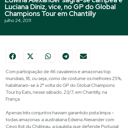
Luciana Diniz, vice, no GP do Global
Champions Tour em Chantilly
julho 24, 2011
Com participação de 46 cavaleiros e amazonas top
mundiais, 18, ou seja, como de costume os melhores 25%,
habilitaram-se à 2ª volta do GP do Global Champions
Tour by Eats, nesse sábado, 23/7, em Chantilly, na
França.
Apenas três conjuntos haviam garantido pista limpa –
todas amazonas: a australiana Edwina Alexander com
Cevo Itot du Château, a paulista que defende Portugal