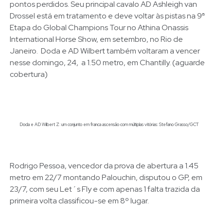
pontos perdidos. Seu principal cavalo AD Ashleigh van
Drossel está em tratamento e deve voltar às pistas na 9ª
Etapa do Global Champions Tour no Athina Onassis
International Horse Show, em setembro, no Rio de
Janeiro. Doda e AD Wilbert também voltaram a vencer
nesse domingo, 24, a 1.50 metro, em Chantilly. (aguarde
cobertura)
Doda e AD Wilbert Z: um conjunto em franca ascensão com múltiplas vitórias: Stefano Grasso/GCT
Rodrigo Pessoa, vencedor da prova de abertura a 1.45
metro em 22/7 montando Palouchin, disputou o GP, em
23/7, com seu Let´s Fly e com apenas 1 falta trazida da
primeira volta classificou-se em 8º lugar.