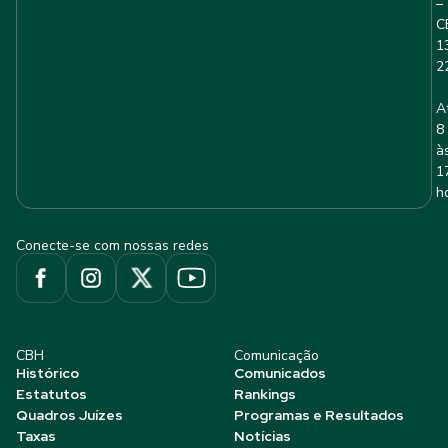
–
C
1
2
A
8
à
1
h
Conecte-se com nossas redes
CBH
Comunicação
Histórico
Comunicados
Estatutos
Rankings
Quadros Juízes
Programas e Resultados
Taxas
Notícias