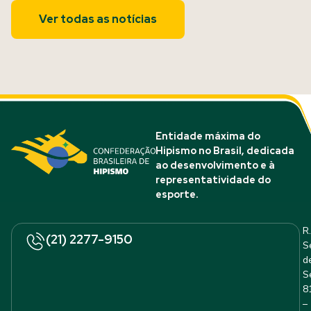
Ver todas as notícias
Entidade máxima do
Hipismo no Brasil, dedicada
ao desenvolvimento e à
representatividade do
esporte.
R.
(21) 2277-9150
S
d
S
8
–