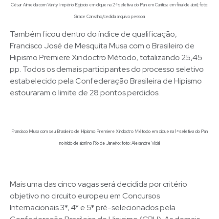
César Almeida com Vanity Império Egípcio em clique na 2ª seletiva do Pan em Curitiba em final de abril; foto:
Grace Carvalho/cedida arquivo pessoal
Também ficou dentro do índice de qualificação,
Francisco José de Mesquita Musa com o Brasileiro de
Hipismo Premiere Xindoctro Método, totalizando 25,45
pp. Todos os demais participantes do processo seletivo
estabelecido pela Confederação Brasileira de Hipismo
estouraram o limite de 28 pontos perdidos.
Francisco Musa com seu Brasileiro de Hipismo Premiere Xindoctro Método em clique na 1ª seletiva do Pan
no início de abril no Rio de Janeiro; foto: Alexandre Vidal
Mais uma das cinco vagas será decidida por critério
objetivo no circuito europeu em Concursos
Internacionais 3*, 4* e 5* pré-selecionados pela