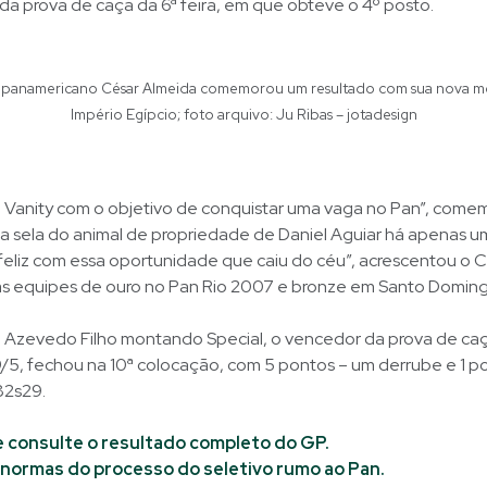
a prova de caça da 6ª feira, em que obteve o 4º posto.
 panamericano César Almeida comemorou um resultado com sua nova mo
Império Egípcio; foto arquivo: Ju Ribas – jotadesign
o Vanity com o objetivo de conquistar uma vaga no Pan”, come
 a sela do animal de propriedade de Daniel Aguiar há apenas 
feliz com essa oportunidade que caiu do céu”, acrescentou o C
as equipes de ouro no Pan Rio 2007 e bronze em Santo Domi
e Azevedo Filho montando Special, o vencedor da prova de caça
/5, fechou na 10ª colocação, com 5 pontos – um derrube e 1 p
82s29.
e consulte o resultado completo do GP.
 normas do processo do seletivo rumo ao Pan.