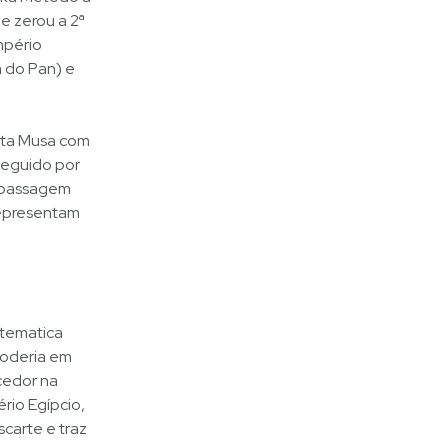
e zerou a 2ª
mpério
a do Pan) e
ita Musa com
seguido por
 passagem
representam
atematica
 poderia em
cedor na
rio Egípcio,
carte e traz