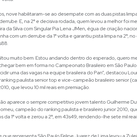
tos, nove habilitaram-se ao desempate com as duas pistas limpa
errube. E, na 2ª e decisiva rodada, quem levou a melhor foi 
ra da Silva com Singular Pia Lena JMen, égua de criação naci
inha com um derrube da 1ª volta e garantiu pista limpa na 2ª, no
s88.
saltou muito bem. Estou andando dentro do esperado, quero me
chegar bem em forma no Campeonato Brasileiro em São Paul
idir uma das vagas na equipe brasileira do Pan”, destacou Lou
nking paulista senior top e vice-campeão brasileiro senior (c
10, que levou 10 mil reais em premiação.
ção aparece o sempre competitivo jovem talento Guilherme Dut
omeu, campeão do ranking paulista e brasileiro junior 2010, 
s da 1ª volta e zerou a 2ª, em 43s49, rendendo-lhe sete mil reai
 que representa São Paulo Felipe Juarez de Lima levou a Zul