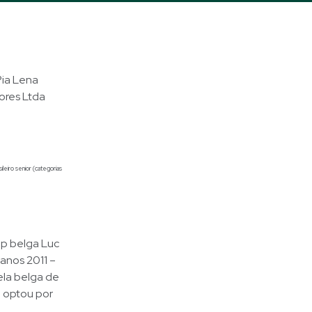
Pia Lena
ores Ltda
leiro senior (categorias
op belga Luc
canos 2011 –
ela belga de
o optou por