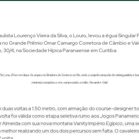
aulista Lourenço Vieira da Silva, o Louro, levou a égua Singular 
ia no Grande Prêmio Omar Camargo Corretora de Câmbio e Val
, 30/4, na Sociedade Hípica Paranaense em Curitiba.
ia Lena JMen em clique de arquivo no Brasileiro de Seniores no Rio, onde o conjunto campeão do ranking paulista e brasi
máximas) conquistou o vice-campeonato; crédito: Alexandre Vidal
 duas voltas a 1.50 metro, com armação do course-designer t
 volta foi válida como etapa seletiva rumo aos Jogos Panameri
 Almeida com sua nova montaria Vanity Império Egípico, uma s
u melhor realizando um dos dois percursos sem falta. O cavaleir
 volta.