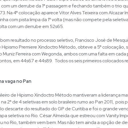
, com um derrube da 1ª passagem e fechando também o trio qu
73. Na 4ª colocação aparece Vitor Alves Teixeira com Alcazar I
inha com pista limpa da 1ª volta (mas não compete pela seletiv
volta com um derrube em 52s65.
bom resultado no processo seletivo, Francisco José de Mesqu
de Hipismo Premiere Xindoctro Método, obteve a 5ª colocação, 
 Muniz Ferreira com Wegonda, ambos com uma falta em cada
ntos, em 44s67 e 44s89. Todos os seis primeiros colocados 
ma vaga no Pan
sileiro de Hipismo Xindoctro Método mantiveram a liderança m
l) na 2ª de 4 seletivas em solo brasileiro rumo ao Pan 2011, pois
lo descarte do resultado do GP de Curitiba e foi o grande ven
apa seletiva no Rio. César Almeida que estreou com Vanity Impé
ou no Rio, também vem bem. Mas não tem ainda a opção de des