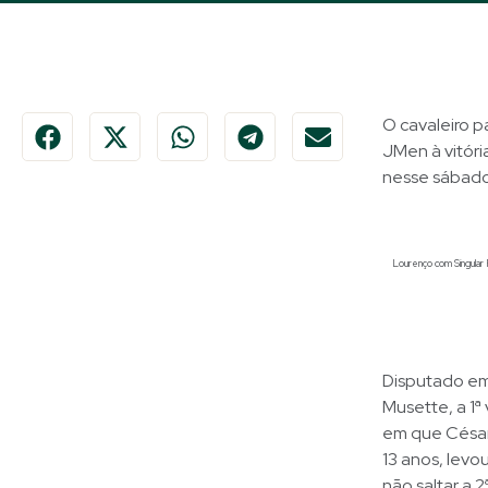
O cavaleiro p
JMen à vitór
nesse sábado
Lourenço com Singular P
Disputado em
Musette, a 1ª
em que César
13 anos, levo
não saltar a 2ª