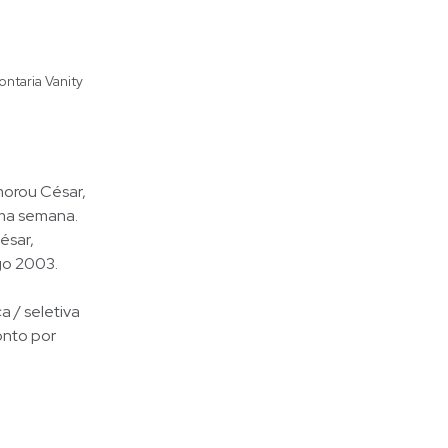
ntaria Vanity
morou César,
uma semana.
ésar,
ngo 2003.
 / seletiva
onto por