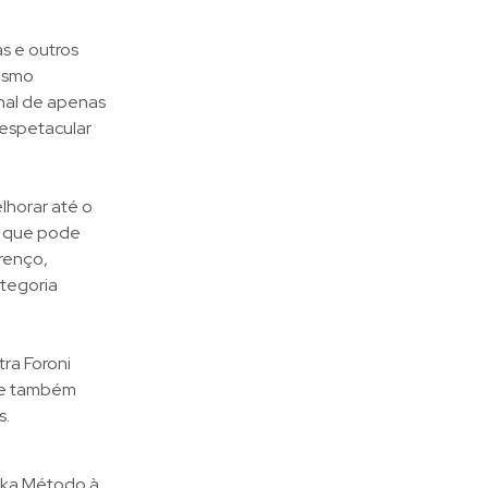
s e outros
mesmo
onal de apenas
 espetacular
lhorar até o
o que pode
renço,
ategoria
ra Foroni
que também
s.
eika Método à