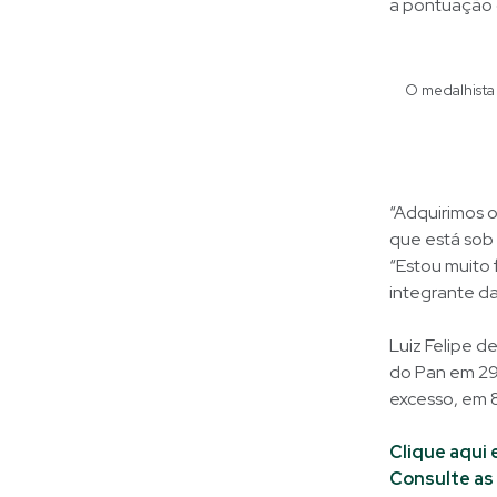
a pontuação d
O medalhista
“Adquirimos 
que está sob
“Estou muito 
integrante d
Luiz Felipe d
do Pan em 29
excesso, em 
Clique aqui 
Consulte as