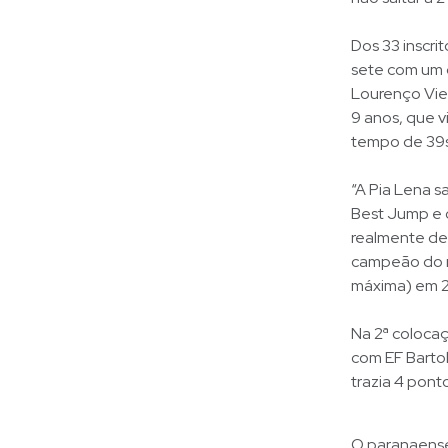
Dos 33 inscri
sete com um d
Lourenço Viei
9 anos, que v
tempo de 39
“A Pia Lena 
Best Jump e 
realmente dec
campeão do ra
máxima) em 20
Na 2ª coloca
com EF Bartol
trazia 4 ponto
O paranaense