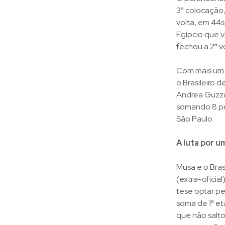
3ª colocação
volta, em 44s
Egípcio que v
fechou a 2ª 
Com mais um 
o Brasileiro 
Andrea Guzzo
somando 8 po
São Paulo.
A luta por u
Musa e o Bra
(extra-oficia
tese optar pe
soma da 1ª et
que não salt