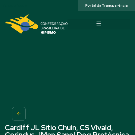
Acessibilidade
Portal da Transparência
Cardiff JL Sítio Chuin, CS Vivald,
Corindus JMen Sanol Dog Protécnica