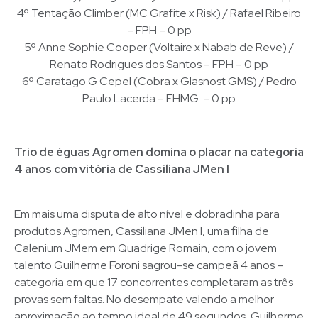
4º Tentação Climber (MC Grafite x Risk) / Rafael Ribeiro
– FPH – 0 pp
5º Anne Sophie Cooper (Voltaire x Nabab de Reve) /
Renato Rodrigues dos Santos – FPH – 0 pp
6º Caratago G Cepel (Cobra x Glasnost GMS) / Pedro
Paulo Lacerda – FHMG – 0 pp
Trio de éguas Agromen domina o placar na categoria
4 anos com vitória de Cassiliana JMen I
Em mais uma disputa de alto nível e dobradinha para
produtos Agromen, Cassiliana JMen I, uma filha de
Calenium JMem em Quadrige Romain, com o jovem
talento Guilherme Foroni sagrou-se campeã 4 anos –
categoria em que 17 concorrentes completaram as três
provas sem faltas. No desempate valendo a melhor
aproximação ao tempo ideal de 49 segundos, Guilherme