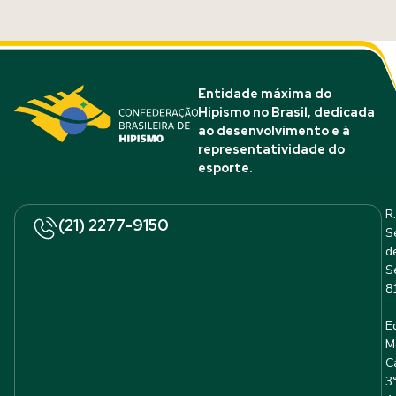
Entidade máxima do
Hipismo no Brasil, dedicada
ao desenvolvimento e à
representatividade do
esporte.
R.
(21) 2277-9150
S
d
S
8
–
E
M
C
3