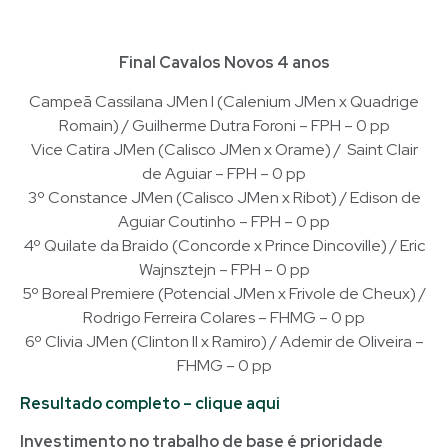
Final Cavalos Novos 4 anos
Campeã Cassilana JMen I (Calenium JMen x Quadrige
Romain) / Guilherme Dutra Foroni – FPH – 0 pp
Vice Catira JMen (Calisco JMen x Orame) / Saint Clair
de Aguiar – FPH – 0 pp
3º Constance JMen (Calisco JMen x Ribot) / Edison de
Aguiar Coutinho – FPH – 0 pp
4º Quilate da Braido (Concorde x Prince Dincoville) / Eric
Wajnsztejn – FPH – 0 pp
5º Boreal Premiere (Potencial JMen x Frivole de Cheux) /
Rodrigo Ferreira Colares – FHMG – 0 pp
6º Clivia JMen (Clinton II x Ramiro) / Ademir de Oliveira –
FHMG – 0 pp
Resultado completo – clique aqui
Investimento no trabalho de base é prioridade