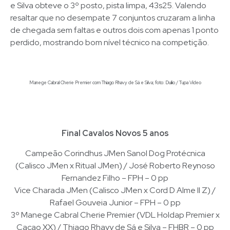
e Silva obteve o 3º posto, pista limpa, 43s25. Valendo
resaltar que no desempate 7 conjuntos cruzaram a linha
de chegada sem faltas e outros dois com apenas 1 ponto
perdido, mostrando bom nível técnico na competição.
Manege Cabral Cherie Premier com Thiago Rhavy de Sá e Silva; foto: Duílio / Tupa Vídeo
Final Cavalos Novos 5 anos
Campeão Corindhus JMen Sanol Dog Protécnica
(Calisco JMen x Ritual JMen) / José Roberto Reynoso
Fernandez Filho – FPH – 0 pp
Vice Charada JMen (Calisco JMen x Cord D Alme II Z) /
Rafael Gouveia Junior – FPH – 0 pp
3º Manege Cabral Cherie Premier (VDL Holdap Premier x
Cacao XX) / Thiago Rhavy de Sá e Silva – FHBR – 0 pp