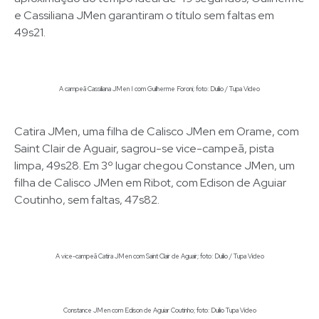
e Cassiliana JMen garantiram o título sem faltas em
49s21.
A campeã Cassiliana JMen I com Guilherme Foroni; foto: Duílio / Tupa Video
Catira JMen, uma filha de Calisco JMen em Orame, com
Saint Clair de Aguair, sagrou-se vice-campeã, pista
limpa, 49s28. Em 3º lugar chegou Constance JMen, um
filha de Calisco JMen em Ribot, com Edison de Aguiar
Coutinho, sem faltas, 47s82.
A vice-campeã Catira JMen com Saint Clair de Aguair; foto: Duílio / Tupa Video
Constance JMen com Edison de Aguiar Coutinho; foto: Duílio Tupa Video