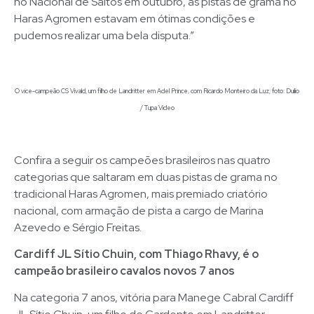
no Nacional de Saltos em outubro, as pistas de grama no
Haras Agromen estavam em ótimas condições e
pudemos realizar uma bela disputa.”
O vice-campeão CS Vivald, um filho de Landritter em Adel Prince, com Ricardo Monteiro da Luz; foto: Duilio
/ Tupa Video
Confira a seguir os campeões brasileiros nas quatro
categorias que saltaram em duas pistas de grama no
tradicional Haras Agromen, mais premiado criatório
nacional, com armação de pista a cargo de Marina
Azevedo e Sérgio Freitas.
Cardiff JL Sítio Chuin, com Thiago Rhavy, é o
campeão brasileiro cavalos novos 7 anos
Na categoria 7 anos, vitória para Manege Cabral Cardiff