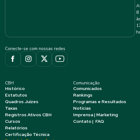
A
8
à
1
h
Conecte-se com nossas redes
CBH
Comunicação
Histórico
Comunicados
Estatutos
Rankings
Quadros Juízes
Programas e Resultados
Taxas
Notícias
Registros Ativos CBH
Imprensa | Marketing
Cursos
Contato | FAQ
Relatórios
Certificação Técnica