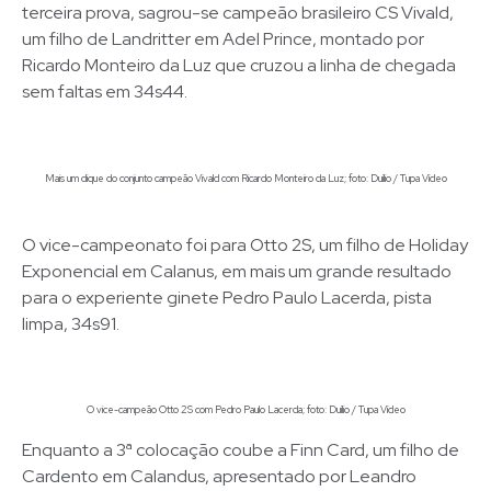
terceira prova, sagrou-se campeão brasileiro CS Vivald,
um filho de Landritter em Adel Prince, montado por
Ricardo Monteiro da Luz que cruzou a linha de chegada
sem faltas em 34s44.
Mais um clique do conjunto campeão Vivald com Ricardo Monteiro da Luz; foto: Duílio / Tupa Vídeo
O vice-campeonato foi para Otto 2S, um filho de Holiday
Exponencial em Calanus, em mais um grande resultado
para o experiente ginete Pedro Paulo Lacerda, pista
limpa, 34s91.
O vice-campeão Otto 2S com Pedro Paulo Lacerda; foto: Duílio / Tupa Vídeo
Enquanto a 3ª colocação coube a Finn Card, um filho de
Cardento em Calandus, apresentado por Leandro