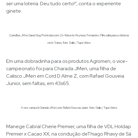
ser uma loteria. Deu tudo certo!”, conta o experiente
ginete.
Corindhus JMen Sanol Dog Protécnica com Zé Roberto Reynoso Fernandez Filho salta para a vitória na
série 5 anos; foto: Duílio / Tupa Vídeo
Em uma dobradinha para os produtos Agromen, o vice-
campeonato foi para Charada JMen, uma filha de
Calisco JMen em Cord D Alme Z, com Rafael Gouveia
Junior, sem faltas, em 43s65.
A vice-campeã Charada JMen com Rafael Gouveia Junior; foto: Duílio / Tupa Video
Manege Cabral Cherie Premier, uma filha de VDL Holdap
Premier x Cacao XX, na condução deThiago Rhavy de Sá