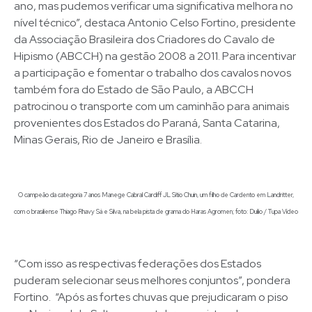
ano, mas pudemos verificar uma significativa melhora no
nível técnico”, destaca Antonio Celso Fortino, presidente
da Associação Brasileira dos Criadores do Cavalo de
Hipismo (ABCCH) na gestão 2008 a 2011. Para incentivar
a participação e fomentar o trabalho dos cavalos novos
também fora do Estado de São Paulo, a ABCCH
patrocinou o transporte com um caminhão para animais
provenientes dos Estados do Paraná, Santa Catarina,
Minas Gerais, Rio de Janeiro e Brasília.
O campeão da categoria 7 anos Manege Cabral Cardiff JL Sítio Chuin, um filho de Cardento em Landritter,
com o brasiliense Thiago Rhavy Sá e Silva, na bela pista de grama do Haras Agromen; foto: Duílio / Tupa Vídeo
“Com isso as respectivas federações dos Estados
puderam selecionar seus melhores conjuntos”, pondera
Fortino. “Após as fortes chuvas que prejudicaram o piso