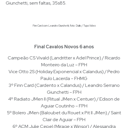
Giunchetti, sem faltas, 35s85.
Finn Card com Leandro Giunchetti; foto: Duílio / Tupa Vídeo
Final Cavalos Novos 6 anos
Campeão CS Vivald (Landritter x Adel Prince) / Ricardo
Monteiro da Luz – FPH
Vice Otto 2S (Holiday Exponencial x Calandus) / Pedro
Paulo Lacerda – FHMG
3º Finn Card (Cardento x Calandus) / Leandro Serrano
Giunchetti – FPH
4º Radiato JMen II (Ritual JMen x Centuer) / Edison de
Aguiar Coutinho – FPH
5º Bolero JMen (Baloubet du Rouet x Pit II JMen) / Saint
Clair de Aguiar – FPH
6º ACM Julie Cepel (Mirage x Winsor) / Alessandra