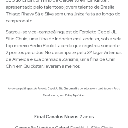
JL Sítio Chuin, um filho de Cardento em Landritter,
apresentado pelo talentoso jovem talento de Brasília
Thiago Rhavy Sá e Silva sem uma única falta ao longo do
campeonato.
Sagrou-se vice-campeã Inquest do Feroleto Cepel JL
Sítio Chuín, uma filha de Indoctro em Landriter, sob a sela
top mineiro Pedro Paulo Lacerda que registrou somente
2 pontos perdidos. No desempate pelo 3º lugar Artemus
de Almeida e sua premiada Zarisma, uma filha de Chin
Chin em Quickstar, levaram a melhor.
A vice-campeã Inquest do Feroleto Cepel JL Sítio Chuín, uma filha de Indoctro em Landriter, com Pedro
Paulo Lacerda; foto: Duílio / Tupa Vídeo
Final Cavalos Novos 7 anos
Campeão Manège Cabral Cardiff JL Sítio Chuín