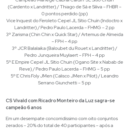
(Cardento x Landritter) / Thiago de Sá e Siliva – FHBR –
0 pontos perdido (pp)
Vice Inquest do Feroleto Cepel JL Sítio Chuín (Indoctro x
Landritter) / Pedro Paulo Lacerda – FHMG – 2 pp
3º Zarisma (Chin Chin x Quick Star) / Artemus de Almeida
– FPH – 4 pp
3º JCR Balalaika (Baloubet du Rouet x Landritter) /
Pedro Junqueira Muylaert – FPH – 4 pp
5º E Empire Cepel JL Sítio Chuin (Ogano Site x Nabab de
Reve) / Pedro Paulo Lacerda – FHMG – 5 pp
5º E Chris Foly JMen (Calisco JMen x Pilot) / Leandro
Serrano Giunchetti – 5 pp
CS Vivald com Ricadro Monteiro da Luz sagra-se
campeão 6 anos
Em um desempate concorridíssimo com oito conjuntos
zerados – 20% do total de 40 participantes – após a