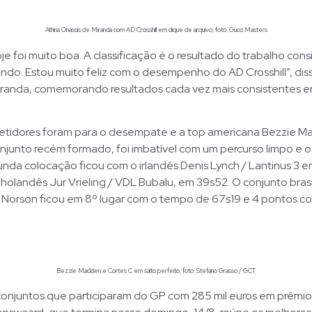
Athina Onassis de Miranda com AD Crosshill em clique de arquivo; foto: Gucci Masters
je foi muito boa. A classificação é o resultado do trabalho con
do. Estou muito feliz com o desempenho do AD Crosshill”, dis
randa, comemorando resultados cada vez mais consistentes ent
tidores foram para o desempate e a top americana Bezzie 
onjunto recém formado, foi imbatível com um percurso limpo e
nda colocação ficou com o irlandês Denis Lynch / Lantinus 3 
holandês Jur Vrieling / VDL Bubalu, em 39s52. O conjunto bras
 Norson ficou em 8º lugar com o tempo de 67s19 e 4 pontos c
Bezzie Madden e Cortes C em salto perfeito; foto: Stefano Grasso / GCT
conjuntos que participaram do GP com 285 mil euros em prêmio