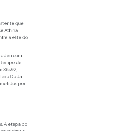
sistente que
se Athina
re a elite do
Madden com
 o tempo de
em 38s92,
ileiro Doda
ometidos por
s. A etapa do