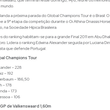
nswaard, que termina nesse domingo, 14/8, reúne os melhores 
 mundo.
anda a próxima parada do Global Champions Tour é o Brasil. O
e a 9ª etapa da competição durante o Oi Athina Onassis Horse
, na Sociedade Hípica Brasileira.
s do ranking habilitam-se para a grande Final 2011 em Abu Dhab
ro. Lidera o ranking Edwina Alexander seguida por Luciana Di
ista que defende Portugal.
bal Champions Tour
xander – 228
iz – 192
erbaum – 186,50
h – 178
anda – 173
essoa – 106
GP de Valkenswaard 1,60m