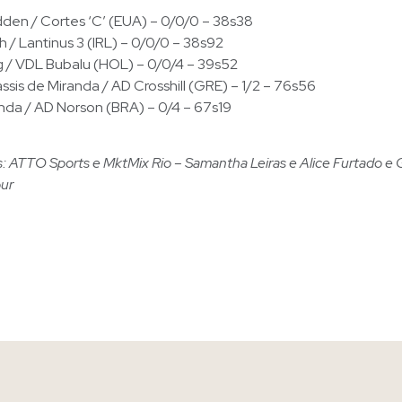
den / Cortes ‘C’ (EUA) – 0/0/0 – 38s38
h / Lantinus 3 (IRL) – 0/0/0 – 38s92
ng / VDL Bubalu (HOL) – 0/0/4 – 39s52
ssis de Miranda / AD Crosshill (GRE) – 1/2 – 76s56
nda / AD Norson (BRA) – 0/4 – 67s19
: ATTO Sports e MktMix Rio – Samantha Leiras e Alice Furtado e 
ur