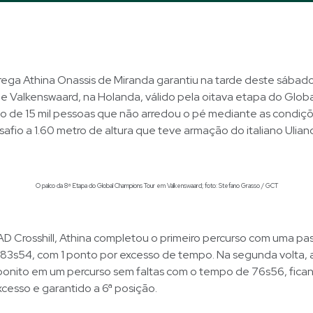
ga Athina Onassis de Miranda garantiu na tarde deste sábado,
de Valkenswaard, na Holanda, válido pela oitava etapa do Glo
co de 15 mil pessoas que não arredou o pé mediante as condiçõ
afio a 1.60 metro de altura que teve armação do italiano Uliano
O palco da 8ª Etapa do Global Champions Tour em Valkenswaard; foto: Stefano Grasso / GCT
AD Crosshill, Athina completou o primeiro percurso com uma p
83s54, com 1 ponto por excesso de tempo. Na segunda volta,
onito em um percurso sem faltas com o tempo de 76s56, fica
cesso e garantido a 6ª posição.