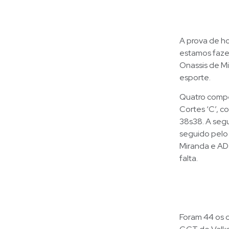
A prova de ho
estamos fazen
Onassis de Mi
esporte.
Quatro compe
Cortes ‘C’, c
38s38. A segu
seguido pelo 
Miranda e AD
falta.
Foram 44 os 