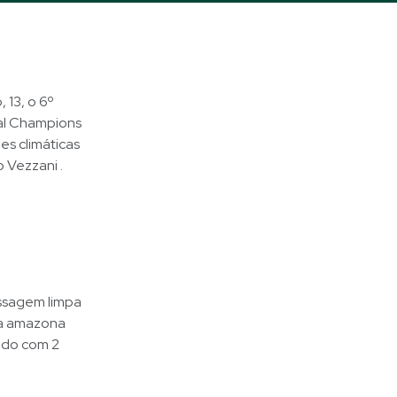
 13, o 6º
bal Champions
es climáticas
 Vezzani .
assagem limpa
 a amazona
ndo com 2