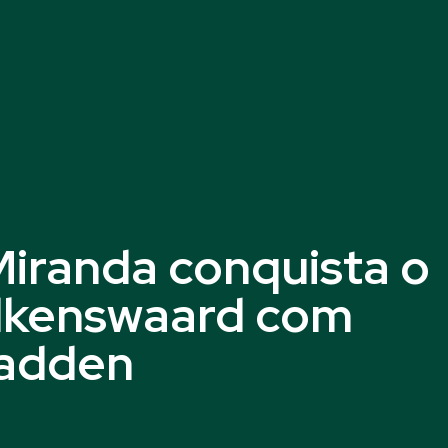
Miranda conquista o
lkenswaard com
Madden