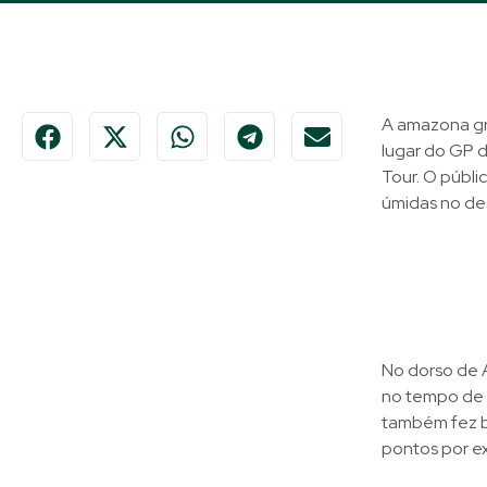
A amazona gre
lugar do GP 
Tour. O públi
úmidas no des
No dorso de 
no tempo de 
também fez b
pontos por ex