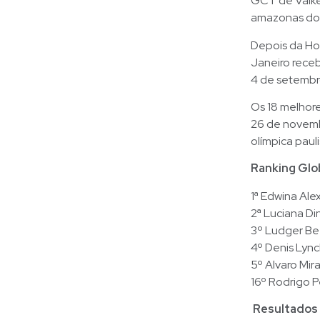
GCT de Valke
amazonas do
Depois da Hol
Janeiro receb
4 de setembro
Os 18 melhore
26 de novemb
olímpica paul
Ranking Glo
1ª Edwina Ale
2ª Luciana Din
3º Ludger Be
4º Denis Lync
5º Alvaro Mir
16º Rodrigo P
Resultados 