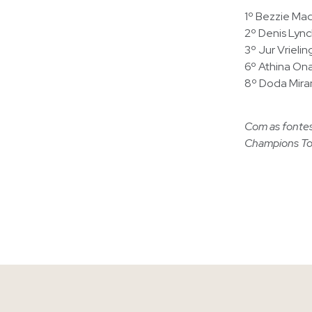
1º Bezzie Mad
2º Denis Lync
3º Jur Vrieli
6º Athina Ona
8º Doda Mira
Com as fontes
Champions To