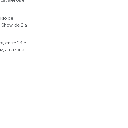
cavaleiros e
 Rio de
 Show, de 2 a
i, entre 24 e
niz, amazona