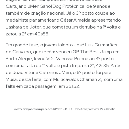
Cartujano JMen Sanol Dog Protécnica, de 9 anos e
também de criação nacional. Já o 3º posto coube ao
medalhista panamericano César Almeida apresentando
Laskara de Joter, que cometeu um derrube na 1ª volta e
zerou a 2ª em 40s85.
Em grande fase, o jovem talento José Luiz Guimarães
de Carvalho, que recém venceu GP The Best Jump em
Porto Alegre, levou VDL Vannssa Polana ao 4º posto
com uma falta da 1ª volta e pista limpa na 2ª, 42s35. Atrás
de João Vitor e Catonius JMen, o 6º posto foi para
Musa, desta feita, com Multicavalos Chaman Z, com uma
falta em cada passagem, em 35s52.
A comemoração dos campeões do GP Vivo — 1º HRC Horse Show; foto; Anna Paula Carvalho