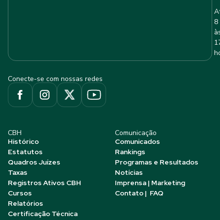
A
8
à
1
h
Conecte-se com nossas redes
CBH
Comunicação
Histórico
Comunicados
Estatutos
Rankings
Quadros Juízes
Programas e Resultados
Taxas
Notícias
Registros Ativos CBH
Imprensa | Marketing
Cursos
Contato | FAQ
Relatórios
Certificação Técnica