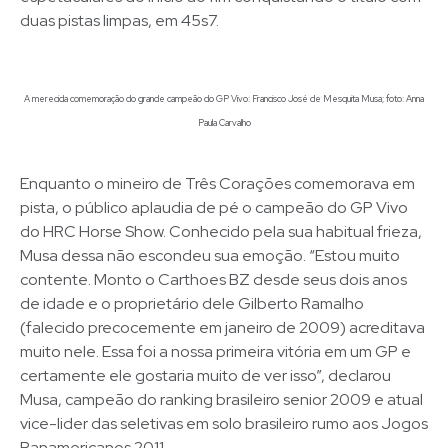
duas pistas limpas, em 45s7.
A merecida comemoração do grande campeão do GP Vivo: Francisco José de Mesquita Musa; foto: Anna
Paula Carvalho
Enquanto o mineiro de Três Corações comemorava em
pista, o público aplaudia de pé o campeão do GP Vivo
do HRC Horse Show. Conhecido pela sua habitual frieza,
Musa dessa não escondeu sua emoção. “Estou muito
contente. Monto o Carthoes BZ desde seus dois anos
de idade e o proprietário dele Gilberto Ramalho
(falecido precocemente em janeiro de 2009) acreditava
muito nele. Essa foi a nossa primeira vitória em um GP e
certamente ele gostaria muito de ver isso”, declarou
Musa, campeão do ranking brasileiro senior 2009 e atual
vice-lider das seletivas em solo brasileiro rumo aos Jogos
Panamericanos 2011.