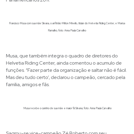
Francisco Musa com sua mãe Silvana, o anfitrião Milton Minello, titular do Helvetia Riding Center, e Marisa
Ramalho; foto: Anna Paula Carvalho
Musa, que também integra o quadro de diretores do
Helvetia Riding Center, ainda comentou o acumulo de
funções. “Fazer parte da organização e saltar não é fácil.
Mas deu tudo certo’, declarou o campeão, cercado pela
família, amigos e fãs.
Musa recebe o carinho de sua mãe e maior fã Silvana; foto: Anna Paula Carvalho
Sagrou-se vice-campeão Zé Roberto com seu