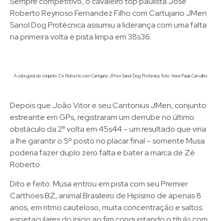
Sempre competitivo, o cavaleiro top paulista José
Roberto Reynoso Fernandez Filho com Cartujano JMen
Sanol Dog Protécnica assumiu a liderança com uma falta
na primeira volta e pista limpa em 38s36.
A categoria do conjunto Zé Roberto com Cartujano JMen Sanol Dog Proténica; foto: Anna Paula Carvalho
Depois que João Vitor e seu Cantonius JMen, conjunto
estreante em GPs, registraram um derrube no último
obstáculo da 2ª volta em 45s44 – um resultado que viria
a lhe garantir o 5º posto no placar final – somente Musa
poderia fazer duplo zero falta e bater a marca de Zé
Roberto.
Dito e feito. Musa entrou em pista com seu Premier
Carthoes BZ, animal Brasileiro de Hipismo de apenas 8
anos, em ritmo cauteloso, muita concentração e saltos
espetaculares do início ao fim conquistando o título com