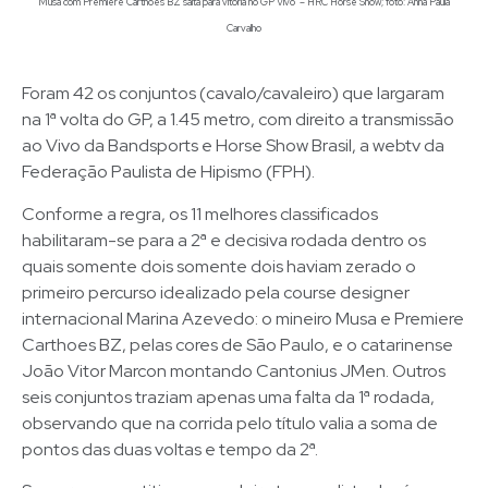
Musa com Premiere Carthoes BZ salta para vitória no GP Vivo – HRC Horse Show; foto: Anna Paula
Carvalho
Foram 42 os conjuntos (cavalo/cavaleiro) que largaram
na 1ª volta do GP, a 1.45 metro, com direito a transmissão
ao Vivo da Bandsports e Horse Show Brasil, a webtv da
Federação Paulista de Hipismo (FPH).
Conforme a regra, os 11 melhores classificados
habilitaram-se para a 2ª e decisiva rodada dentro os
quais somente dois somente dois haviam zerado o
primeiro percurso idealizado pela course designer
internacional Marina Azevedo: o mineiro Musa e Premiere
Carthoes BZ, pelas cores de São Paulo, e o catarinense
João Vitor Marcon montando Cantonius JMen. Outros
seis conjuntos traziam apenas uma falta da 1ª rodada,
observando que na corrida pelo título valia a soma de
pontos das duas voltas e tempo da 2ª.