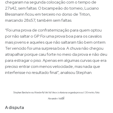
chegaram na segunda colocação com o tempo de
27s42, sem faltas. O bicampeão do torneio, Luciano
Blessmann ficou em terceiro no dorso de Triton,
marcando 28s57, também sem faltas.
“Foi uma prova de confraternização para quem optou
por não saltar o GP. Foi uma prova boa para os cavalos
mais jovens e aqueles que não saltaram tão bem ontem.
Ter vencido foi uma surpresa boa. A chuva não chegou
atrapalhar porque caiu forte no meio da prova e não deu
para estragar o piso. Apenas em algumas curvas que era
preciso entrar com menos velocidade, mas nada que
interferisse no resultado final”, analisou Stephan.
Stephan Barcha levou Wonderful Vini Vid Vince à vítoria na segunda prova a 1.30 metro; foto:
al
Alexandre Vid
A disputa