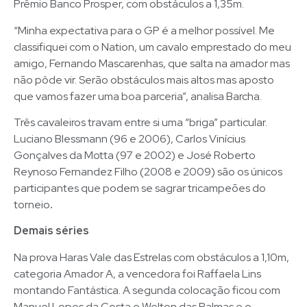
Prêmio Banco Prosper, com obstáculos a 1,35m.
“Minha expectativa para o GP é a melhor possível. Me
classifiquei com o Nation, um cavalo emprestado do meu
amigo, Fernando Mascarenhas, que salta na amador mas
não pôde vir. Serão obstáculos mais altos mas aposto
que vamos fazer uma boa parceria”, analisa Barcha.
Três cavaleiros travam entre si uma “briga” particular.
Luciano Blessmann (96 e 2006), Carlos Vinícius
Gonçalves da Motta (97 e 2002) e José Roberto
Reynoso Fernandez Filho (2008 e 2009) são os únicos
participantes que podem se sagrar tricampeões do
torneio
.
Demais séries
Na prova Haras Vale das Estrelas com obstáculos a 1,10m,
categoria Amador A, a vencedora foi Raffaela Lins
montando Fantástica. A segunda colocação ficou com
Manuel Lopes da Costa e Welton das Palmas e o