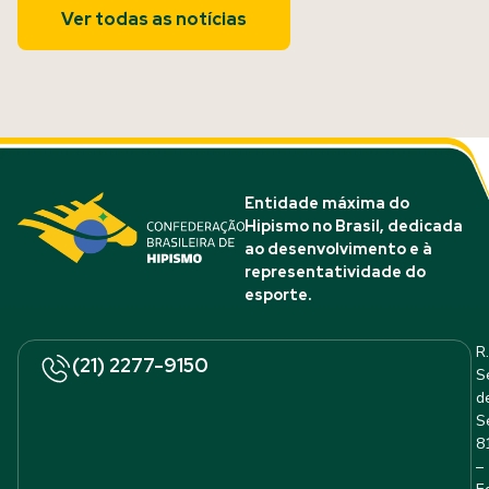
Ver todas as notícias
Entidade máxima do
Hipismo no Brasil, dedicada
ao desenvolvimento e à
representatividade do
esporte.
R.
(21) 2277-9150
S
d
S
8
–