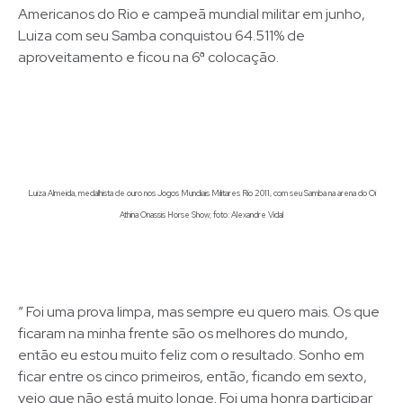
Americanos do Rio e campeã mundial militar em junho,
Luiza com seu Samba conquistou 64.511% de
aproveitamento e ficou na 6ª colocação.
Luiza Almeida, medalhista de ouro nos Jogos Mundiais Militares Rio 2011, com seu Samba na arena do Oi
Athina Onassis Horse Show; foto: Alexandre Vidal
” Foi uma prova limpa, mas sempre eu quero mais. Os que
ficaram na minha frente são os melhores do mundo,
então eu estou muito feliz com o resultado. Sonho em
ficar entre os cinco primeiros, então, ficando em sexto,
vejo que não está muito longe. Foi uma honra participar