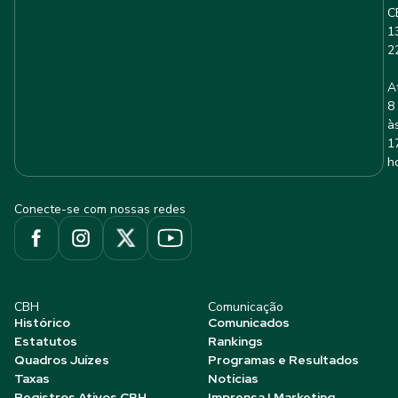
C
1
2
A
8
à
1
h
Conecte-se com nossas redes
CBH
Comunicação
Histórico
Comunicados
Estatutos
Rankings
Quadros Juízes
Programas e Resultados
Taxas
Notícias
Registros Ativos CBH
Imprensa | Marketing