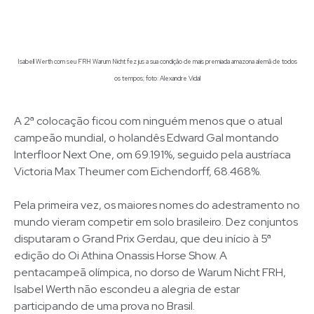
Isabell Werth com seu FRH Warum Nicht fez jus a sua condição de mais premiada amazona alemã de todos
os tempos; foto: Alexandre Vidal
A 2ª colocação ficou com ninguém menos que o atual
campeão mundial, o holandês Edward Gal montando
Interfloor Next One, om 69.191%, seguido pela austríaca
Victoria Max Theumer com Eichendorff, 68.468%.
Pela primeira vez, os maiores nomes do adestramento no
mundo vieram competir em solo brasileiro. Dez conjuntos
disputaram o Grand Prix Gerdau, que deu início à 5ª
edição do Oi Athina Onassis Horse Show. A
pentacampeã olímpica, no dorso de Warum Nicht FRH,
Isabel Werth não escondeu a alegria de estar
participando de uma prova no Brasil.