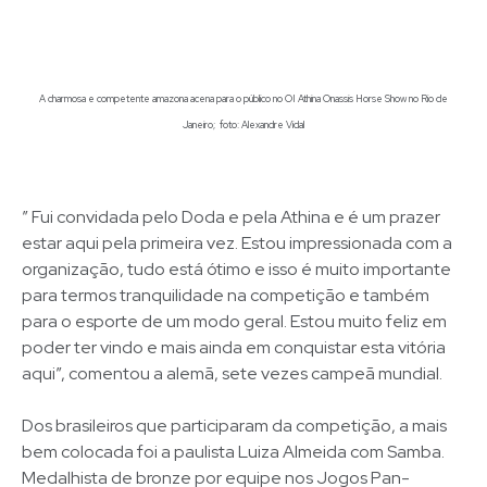
A charmosa e competente amazona acena para o público no OI Athina Onassis Horse Show no Rio de
Janeiro; foto: Alexandre Vidal
” Fui convidada pelo Doda e pela Athina e é um prazer
estar aqui pela primeira vez. Estou impressionada com a
organização, tudo está ótimo e isso é muito importante
para termos tranquilidade na competição e também
para o esporte de um modo geral. Estou muito feliz em
poder ter vindo e mais ainda em conquistar esta vitória
aqui”, comentou a alemã, sete vezes campeã mundial.
Dos brasileiros que participaram da competição, a mais
bem colocada foi a paulista Luiza Almeida com Samba.
Medalhista de bronze por equipe nos Jogos Pan-