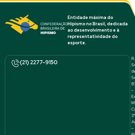
Entidade máxima do
Hipismo no Brasil, dedicada
ao desenvolvimento e à
representatividade do
esporte.
R.
(21) 2277-9150
S
d
S
8
–
E
M
C
3
A
–
R