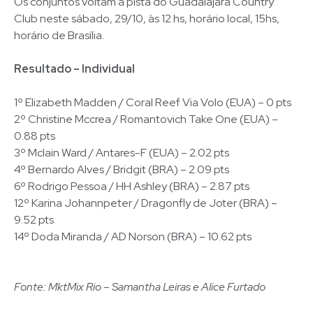
Os conjuntos voltam à pista do Guadalajara Country
Club neste sábado, 29/10, às 12 hs, horário local, 15hs,
horário de Brasília.
Resultado – Individual
1º Elizabeth Madden / Coral Reef Via Volo (EUA) – 0 pts
2º Christine Mccrea / Romantovich Take One (EUA) –
0.88 pts
3º Mclain Ward / Antares-F (EUA) – 2.02 pts
4º Bernardo Alves / Bridgit (BRA) – 2.09 pts
6º Rodrigo Pessoa / HH Ashley (BRA) – 2.87 pts
12º Karina Johannpeter / Dragonfly de Joter (BRA) –
9.52 pts
14º Doda Miranda / AD Norson (BRA) – 10.62 pts
Fonte: MktMix Rio – Samantha Leiras e Alice Furtado