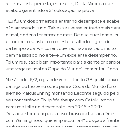
repetir a pista perfeita, entre eles, Doda Miranda que
acabou garantindo a 3ª colocação na prova.
” Eu fui um dos primeiros a entrar no desempate e acabei
não arriscando tudo. Talvez se tivesse entrado mais para
o final, poderia ter arriscado mais. De qualquer forma, eu
estou muito satisfeito com este resultado logo no ínício
da temporada. A Picolien, que não havia saltado muito
bem na sábado, hoje teve um excelente desempenho.
Foi um resultado bem importante para a gente brigar por
uma vaga na final da Copa do Mundo”, comentou Doda.
Na sábado, 6/2, o grande vencedor do GP qualificativo
da Liga do Leste Europeu para a Copa do Mundo foi o
alemão Marcus Ehning montando Leconte seguido pelo
seu conterrâneo Phillip Weishaupt com Catoki, ambos
com uma falta no desempate, em 39s16 e 39s17.
Destaque também para a luso-brasileira Luciana Diniz
com Winningmood que emplacou na 4ª posição à frente