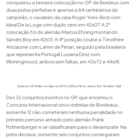
conquistou a terceira colocação no GP de Bordeux com
duas pistas perfeitas e apenas a 64 centésimos do
campeão, o cavaleiro da casa Roger Yves-Bost com
Ideal De la Loge com duplo zero em 42s07. A 2ª
colocação foi do alemão Marcus Ehning montando
Sandro Boy em 42s13. A 4ª posição coube a Timothée
Anciaume com Lamm de Fetan, seguido pela brasileira
que representa Portugal Luciana Diniz com
Winningmood, ambos sem faltas, em 43s72 e 44s16.
Doda com AD Picolien em clique no AOIHS 2009 no Rio de Janeiro; foto: Alexandre Vidal
Dos 32 conjuntos inscritos no GP, que encerrou o
Concurso Internacional cinco estrelas de Bordeaux,
somente 12 não cometeram nenhuma penalidade no
primeiro percurso armado pelo alemão Frank
Rothenberger e se classificaram para o desempate. Na
pista decisiva, somente seis conjuntos conseguiram