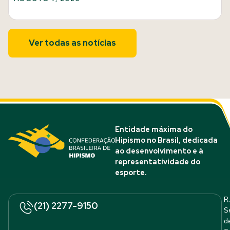
Ver todas as notícias
Entidade máxima do
Hipismo no Brasil, dedicada
ao desenvolvimento e à
representatividade do
esporte.
R.
(21) 2277-9150
S
d