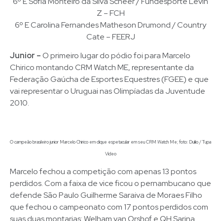
6º E Sofia Monteiro da Silva Scheer / Fundesporte Levin
Z – FCH
6º E Carolina Fernandes Matheson Drumond / Country
Cate – FEERJ
Junior –
O primeiro lugar do pódio foi para Marcelo
Chirico montando CRM Watch ME, representante da
Federação Gaúcha de Esportes Equestres (FGEE) e que
vai representar o Uruguai nas Olimpíadas da Juventude
2010.
O campeão brasileiro junior Marcelo Chirico em clique espetacular em seu CRM Watch Me; foto: Duílio / Tupa
Vídeo
Marcelo fechou a competição com apenas 13 pontos
perdidos. Com a faixa de vice ficou o pernambucano que
defende São Paulo Guilherme Saraiva de Moraes Filho
que fechou o campeonato com 17 pontos perdidos com
suas duas montarias: Welham van Orshof e QH Sarina.