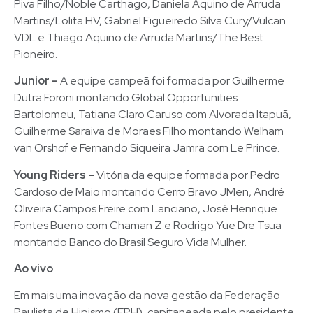
Piva Filho/Noble Carthago, Daniela Aquino de Arruda
Martins/Lolita HV, Gabriel Figueiredo Silva Cury/Vulcan
VDL e Thiago Aquino de Arruda Martins/The Best
Pioneiro.
Junior –
A equipe campeã foi formada por Guilherme
Dutra Foroni montando Global Opportunities
Bartolomeu, Tatiana Claro Caruso com Alvorada Itapuã,
Guilherme Saraiva de Moraes Filho montando Welham
van Orshof e Fernando Siqueira Jamra com Le Prince.
Young Riders –
Vitória da equipe formada por Pedro
Cardoso de Maio montando Cerro Bravo JMen, André
Oliveira Campos Freire com Lanciano, José Henrique
Fontes Bueno com Chaman Z e Rodrigo Yue Dre Tsua
montando Banco do Brasil Seguro Vida Mulher.
Ao vivo
Em mais uma inovação da nova gestão da Federação
Paulista de Hipismo (FPH), capitaneada pelo presidente