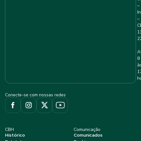
–
I
–
C
1
2
A
8
à
1
h
Conecte-se com nossas redes
CBH
Comunicação
Histórico
Comunicados