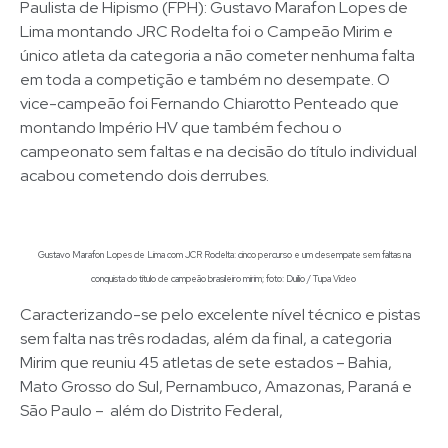
Paulista de Hipismo (FPH): Gustavo Marafon Lopes de
Lima montando JRC Rodelta foi o Campeão Mirim e
único atleta da categoria a não cometer nenhuma falta
em toda a competição e também no desempate. O
vice-campeão foi Fernando Chiarotto Penteado que
montando Império HV que também fechou o
campeonato sem faltas e na decisão do título individual
acabou cometendo dois derrubes.
Gustavo Marafon Lopes de Lima com JCR Rodelta: cinco percurso e um desempate sem faltas na
conquista do título de campeão brasileiro mirim; foto: Duílio / Tupa Vídeo
Caracterizando-se pelo excelente nível técnico e pistas
sem falta nas três rodadas, além da final, a categoria
Mirim que reuniu 45 atletas de sete estados – Bahia,
Mato Grosso do Sul, Pernambuco, Amazonas, Paraná e
São Paulo – além do Distrito Federal,