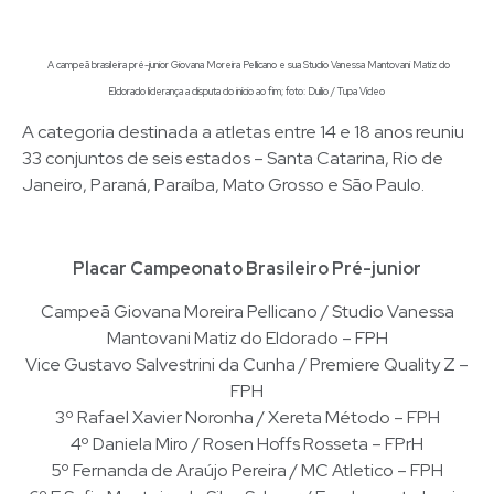
A campeã brasileira pré-junior Giovana Moreira Pellicano e sua Studio Vanessa Mantovani Matiz do
Eldorado liderança a disputa do início ao fim; foto: Duílio / Tupa Vídeo
A categoria destinada a atletas entre 14 e 18 anos reuniu
33 conjuntos de seis estados – Santa Catarina, Rio de
Janeiro, Paraná, Paraíba, Mato Grosso e São Paulo.
Placar Campeonato Brasileiro Pré-junior
Campeã Giovana Moreira Pellicano / Studio Vanessa
Mantovani Matiz do Eldorado – FPH
Vice Gustavo Salvestrini da Cunha / Premiere Quality Z –
FPH
3º Rafael Xavier Noronha / Xereta Método – FPH
4º Daniela Miro / Rosen Hoffs Rosseta – FPrH
5º Fernanda de Araújo Pereira / MC Atletico – FPH