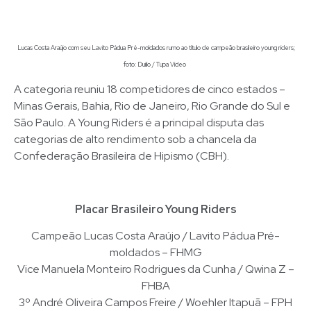
Lucas Costa Araújo com seu Lavito Pádua Pré-moldados rumo ao título de campeão brasileiro young riders;
foto: Duilio / Tupa Vídeo
A categoria reuniu 18 competidores de cinco estados –
Minas Gerais, Bahia, Rio de Janeiro, Rio Grande do Sul e
São Paulo. A Young Riders é a principal disputa das
categorias de alto rendimento sob a chancela da
Confederação Brasileira de Hipismo (CBH).
Placar Brasileiro Young Riders
Campeão Lucas Costa Araújo / Lavito Pádua Pré-
moldados – FHMG
Vice Manuela Monteiro Rodrigues da Cunha / Qwina Z –
FHBA
3º André Oliveira Campos Freire / Woehler Itapuã – FPH