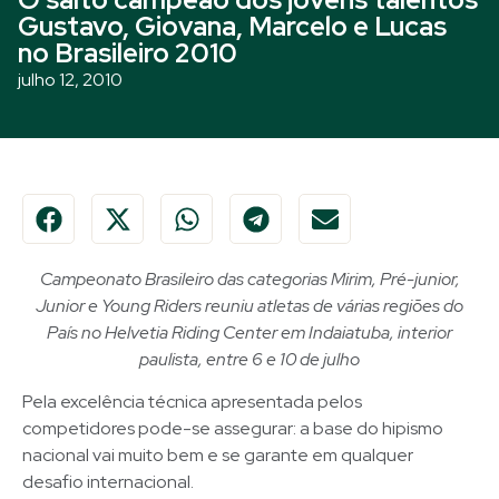
Gustavo, Giovana, Marcelo e Lucas
no Brasileiro 2010
julho 12, 2010
Campeonato Brasileiro das categorias Mirim, Pré-junior,
Junior e Young Riders reuniu atletas de várias regiões do
País no Helvetia Riding Center em Indaiatuba, interior
paulista, entre 6 e 10 de julho
Pela excelência técnica apresentada pelos
competidores pode-se assegurar: a base do hipismo
nacional vai muito bem e se garante em qualquer
desafio internacional.