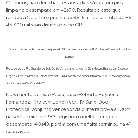
Calandus, não deu chances aos adversários com pista
limpa no desempate em 42s70. Resultado este que
rendeu a Cesinha o prêmio de R$ 16 mil de um total de R$
45.800 mil reais distribuidos no GP.
;
César com Acland Joter: conjunto campeão do GP Banrisul que encerrou II MD Horse Show
foto cedida:
hipismobr
Pelas cores do Rio Grande do Sul, Daniel Anicet montando Kia San Motors Branco van Dworse
Hagen Gute e Marcelo Chirico com seu CRM Watch Me conquistaram a 2ª e 3ª colocação com
pista limpa em 43s32 e 44s32.
Novamente por São Paulo, José Roberto Reynoso
Fernandez Filho com Long Neck HV Sanol Dog
Protécnica, conjunto vencedor da primeira prova a 1.30m
na sexta-feira em 19/3, registrou o melhor tempo do
desempate, 40s43, porém com uma falta terminou na 4ª
colocação.