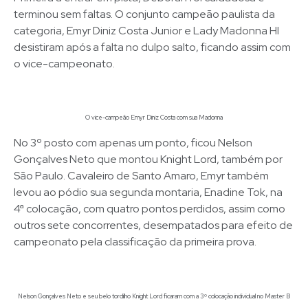
terminou sem faltas. O conjunto campeão paulista da
categoria, Emyr Diniz Costa Junior e Lady Madonna HI
desistiram após a falta no dulpo salto, ficando assim com
o vice-campeonato.
O vice-campeão Emyr Diniz Costa com sua Madonna
No 3º posto com apenas um ponto, ficou Nelson
Gonçalves Neto que montou Knight Lord, também por
São Paulo. Cavaleiro de Santo Amaro, Emyr também
levou ao pódio sua segunda montaria, Enadine Tok, na
4ª colocação, com quatro pontos perdidos, assim como
outros sete concorrentes, desempatados para efeito de
campeonato pela classificação da primeira prova.
Nelson Gonçalves Neto e seu belo tordilho Knight Lord ficaram com a 3º colocação individual no Master B