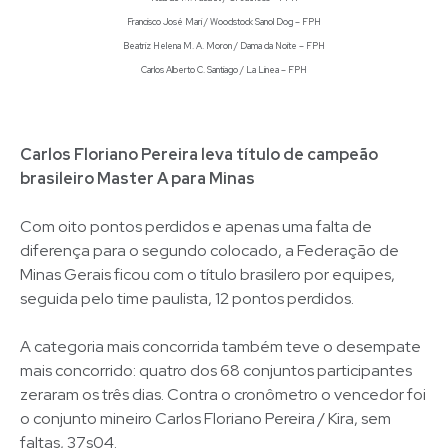
Francisco José Mari / Woodstock Sanol Dog – FPH
Beatriz Helena M. A. Moron / Dama da Noite – FPH
Carlos Alberto C. Santiago / La Linea – FPH
Carlos Floriano Pereira leva título de campeão
brasileiro Master A para Minas
Com oito pontos perdidos e apenas uma falta de
diferença para o segundo colocado, a Federação de
Minas Gerais ficou com o título brasilero por equipes,
seguida pelo time paulista, 12 pontos perdidos.
A categoria mais concorrida também teve o desempate
mais concorrido: quatro dos 68 conjuntos participantes
zeraram os três dias. Contra o cronômetro o vencedor foi
o conjunto mineiro Carlos Floriano Pereira / Kira, sem
faltas, 37s04.