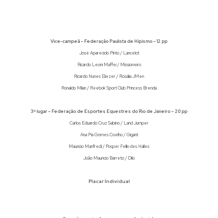
Vice-campeã – Federação Paulista de Hipismo – 12 pp
José Aparecido Pinto / Lancelot
Ricardo Leoni Maffei / Missioneiro
Ricardo Nunes Eliezer / Rosália JMen
Ronaldo Milan / Reebok Sport Club Princess Brenda
3º lugar – Federação de Esportes Equestres do Rio de Janeiro – 20 pp
Carlos Eduardo Cruz Sabino / Land Jumper
Ana Pia Gomes Coelho / Gigant
Mauricio Manfredi / Posper Fellin des Halles
João Mauricio Barreto / Dilo
Placar Individual