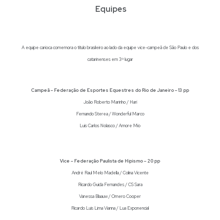
Equipes
A equipe carioca comemora o título brasileiro ao lado da equipe vice-campeã de São Paulo e dos
catarinenses em 3º lugar
Campeã – Federação de Esportes Equestres do Rio de Janeiro – 13 pp
João Roberto Marinho / Hari
Fernando Sterea / Wonderful Marco
Luis Carlos Nolasco / Amore Mio
Vice – Federação Paulista de Hipismo – 20 pp
André Raul Melo Madella / Colina Vicente
Ricardo Guida Fernandes / CS Sara
Vanessa Blaauw / Omero Cooper
Ricardo Luis Lima Vianna / Lua Exponencial