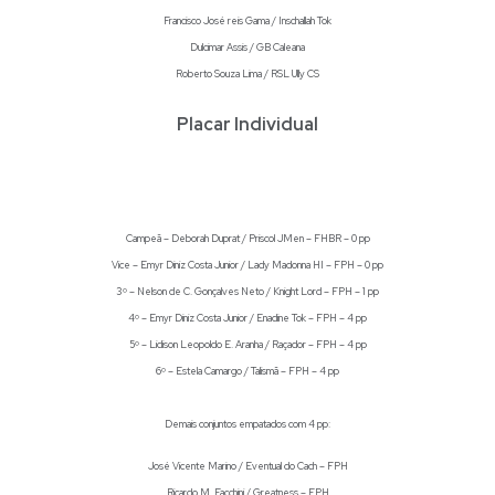
Francisco José reis Gama / Inschallah Tok
Dulcimar Assis / GB Caleana
Roberto Souza Lima / RSL Ully CS
Placar Individual
Campeã – Deborah Duprat / Priscol JMen – FHBR – 0 pp
Vice – Emyr Diniz Costa Junior / Lady Madonna HI – FPH – 0 pp
3º – Nelson de C. Gonçalves Neto / Knight Lord – FPH – 1 pp
4º – Emyr Diniz Costa Junior / Enadine Tok – FPH – 4 pp
5º – Lidison Leopoldo E. Aranha / Raçador – FPH – 4 pp
6º – Estela Camargo / Talismã – FPH – 4 pp
Demais conjuntos empatados com 4 pp:
José Vicente Marino / Eventual do Cach – FPH
Ricardo M. Facchini / Greatness – FPH