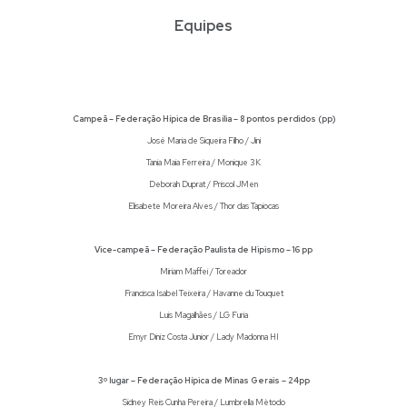
Equipes
Campeã – Federação Hípica de Brasília – 8 pontos perdidos (pp)
José Maria de Siqueira Filho / Jini
Tania Maia Ferreira / Monique 3K
Deborah Duprat / Priscol JMen
Elisabete Moreira Alves / Thor das Tapiocas
Vice-campeã – Federação Paulista de Hipismo – 16 pp
Miriam Maffei / Toreador
Francisca Isabel Teixeira / Havanne du Touquet
Luis Magalhães / LG Furia
Emyr Diniz Costa Junior / Lady Madonna HI
3º lugar – Federação Hípica de Minas Gerais – 24pp
Sidney Reis Cunha Pereira / Lumbrella Mètodo