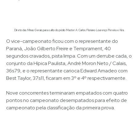
Direto das Minas Gerais para o alto do pódio Master A: Carlos Floriano Lourenço Pereira e Kira
O vice-campeonato ficou com o representante do
Paraná, João Gilberto Freire e Temprament, 40
segundos cravados, pista limpa. Com um derrube cada, o
conjunto da Hípica Paulista, André Moron Neto / Calais,
36s79, e o representante carioca Edward Amadeo com
Best Taylor, 37s11, ficaram em 3º e 4º respectivamente.
Nove concorrentes terminaram empatados com quatro
pontos no campeonato desempatados para efeito de
campeonato pela classificação da primeira prova.