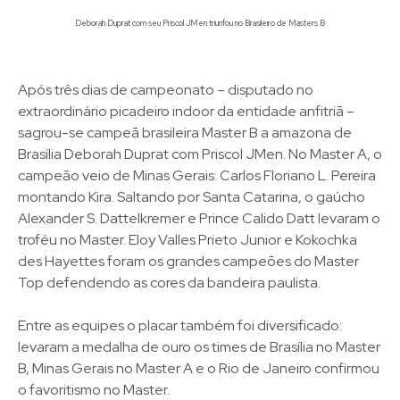
Deborah Duprat com seu Priscol JMen triunfou no Brasileiro de Masters B
Após três dias de campeonato – disputado no
extraordinário picadeiro indoor da entidade anfitriã –
sagrou-se campeã brasileira Master B a amazona de
Brasília Deborah Duprat com Priscol JMen. No Master A, o
campeão veio de Minas Gerais: Carlos Floriano L. Pereira
montando Kira. Saltando por Santa Catarina, o gaúcho
Alexander S. Dattelkremer e Prince Calido Datt levaram o
troféu no Master. Eloy Valles Prieto Junior e Kokochka
des Hayettes foram os grandes campeões do Master
Top defendendo as cores da bandeira paulista.
Entre as equipes o placar também foi diversificado:
levaram a medalha de ouro os times de Brasília no Master
B, Minas Gerais no Master A e o Rio de Janeiro confirmou
o favoritismo no Master.