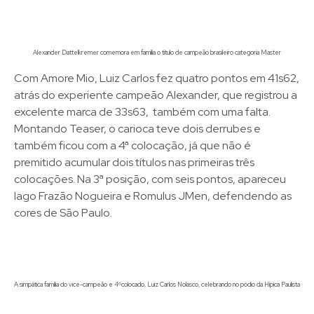
Alexander Dattelkremer comemora em família o título de campeão brasileiro categoria Master
Com Amore Mio, Luiz Carlos fez quatro pontos em 41s62,
atrás do experiente campeão Alexander, que registrou a
excelente marca de 33s63, também com uma falta.
Montando Teaser, o carioca teve dois derrubes e
também ficou com a 4ª colocação, já que não é
premitido acumular dois títulos nas primeiras três
colocações. Na 3ª posição, com seis pontos, apareceu
Iago Frazão Nogueira e Romulus JMen, defendendo as
cores de São Paulo.
A simpática família do vice-campeão e 4ºcolocado, Luiz Carlos Nolasco, celebrando no pódio da Hípica Paulista