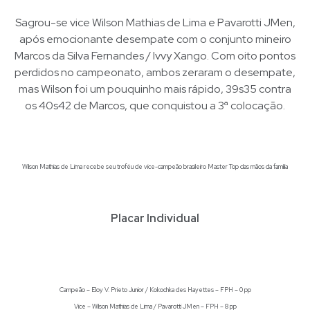
Sagrou-se vice Wilson Mathias de Lima e Pavarotti JMen,
após emocionante desempate com o conjunto mineiro
Marcos da Silva Fernandes / Ivvy Xango. Com oito pontos
perdidos no campeonato, ambos zeraram o desempate,
mas Wilson foi um pouquinho mais rápido, 39s35 contra
os 40s42 de Marcos, que conquistou a 3ª colocação.
Wilson Mathias de Lima recebe seu troféu de vice-campeão brasileiro Master Top das mãos da família
Placar Individual
Campeão – Eloy V. Prieto Junior / Kokochka des Hayettes – FPH – 0 pp
Vice – Wilson Mathias de Lima / Pavarotti JMen – FPH – 8 pp