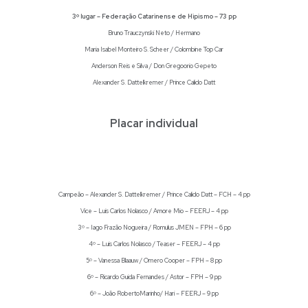
3º lugar – Federação Catarinense de Hipismo – 73 pp
Bruno Trauczynski Neto / Hermano
Maria Isabel Monteiro S. Scheer / Colombine Top Car
Anderson Reis e Silva / Don Gregoorio Gepeto
Alexander S. Dattelkremer / Prince Calido Datt
Placar individual
Campeão – Alexander S. Dattelkremer / Prince Calido Datt – FCH – 4 pp
Vice – Luis Carlos Nolasco / Amore Mio – FEERJ – 4 pp
3º – Iago Frazão Nogueira / Romulus JMEN – FPH – 6 pp
4º – Luis Carlos Nolasco / Teaser – FEERJ – 4 pp
5º – Vanessa Blaauw / Omero Cooper – FPH – 8 pp
6º – Ricardo Guida Fernandes / Astor – FPH – 9 pp
6º – João RobertoMarinho/ Hari – FEERJ – 9 pp