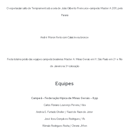
O espetacular salto de Temprament sob a sela de João Gilberto Freire,vice-campeão Master A 2011, pelo
Paraná
André Moron Neto com Calais levou bronze
Festa total no pódio das equipes campeãs brasileiras Master A: Minas Gerais em 1º, São Paulo em 2º e Rio
de Janeiro na 3ª colocação
Equipes
Campeã – Federação Hípica de Minas Gerais – 8 pp
Carlos Floriano Lourenço Pereira / Kira
Andréa S. Furtado Gheller / Faust de Raon de Joter
José Ilceu Gonçalves Rodrigues / Ifs
Rômulo Rodrigues Rocha / Chronic JMen