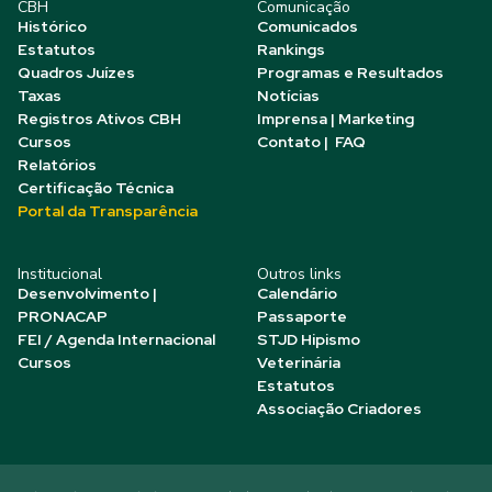
CBH
Comunicação
Histórico
Comunicados
Estatutos
Rankings
Quadros Juízes
Programas e Resultados
Taxas
Notícias
Registros Ativos CBH
Imprensa | Marketing
Cursos
Contato | FAQ
Relatórios
Certificação Técnica
Portal da Transparência
Institucional
Outros links
Desenvolvimento |
Calendário
PRONACAP
Passaporte
FEI / Agenda Internacional
STJD Hipismo
Cursos
Veterinária
Estatutos
Associação Criadores