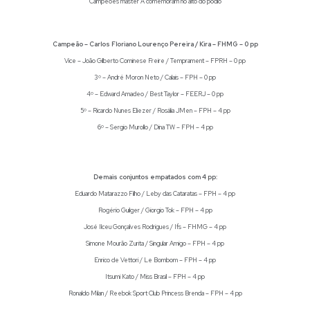
Campeões master A comemoram no alto do pódio
Campeão – Carlos Floriano Lourenço Pereira / Kira – FHMG – 0 pp
Vice – João Gilberto Cominese Freire / Temprament – FPRH – 0 pp
3º – André Moron Neto / Calais – FPH – 0 pp
4º – Edward Amadeo / Best Taylor – FEERJ – 0 pp
5º – Ricardo Nunes Eliezer / Rosália JMen – FPH – 4 pp
6º – Sergio Murollo / Dina TW – FPH – 4 pp
Demais conjuntos empatados com 4 pp:
Eduardo Matarazzo Filho / Leby das Cataratas – FPH – 4 pp
Rogério Guilger / Giorgio Tok – FPH – 4 pp
José Ilceu Gonçalves Rodrigues / Ifs – FHMG – 4 pp
Simone Mourão Zurita / Singular Amigo – FPH – 4 pp
Enrico de Vettori / Le Bombom – FPH – 4 pp
Itsumi Kato / Miss Brasil – FPH – 4 pp
Ronaldo Milan / Reebok Sport Club Princess Brenda – FPH – 4 pp