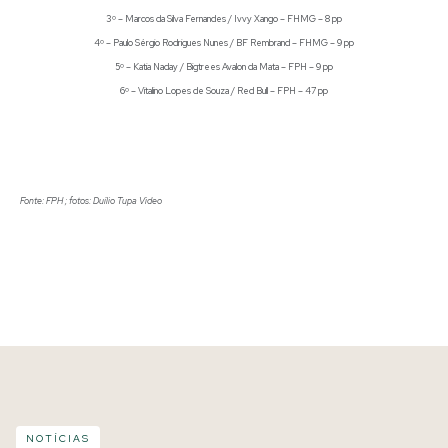
3º – Marcos da Silva Fernandes / Ivvy Xango – FHMG – 8 pp
4º – Paulo Sérgio Rodrigues Nunes / BF Rembrand – FHMG – 9 pp
5º – Katia Naday / Bigtrees Avalon da Mata – FPH – 9 pp
6º – Vitalino Lopes de Souza / Red Bull – FPH – 47 pp
Fonte: FPH ; fotos: Duílio Tupa Video
NOTÍCIAS