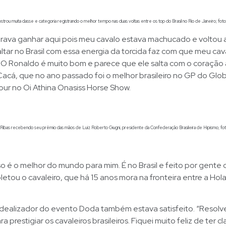
trou muita classe e categoria registrando o melhor tempo nas duas voltas entre os top do Brasil no Rio de Janeiro; foto
rava ganhar aqui pois meu cavalo estava machucado e voltou 
ltar no Brasil com essa energia da torcida faz com que meu cava
 O Ronaldo é muito bom e parece que ele salta com o coração 
cá, que no ano passado foi o melhor brasileiro no GP do Glob
ur no Oi Athina Onasiss Horse Show.
ibas recebendo seu prêmio das mãos de Luiz Roberto Giugni, presidente da Confederação Brasileira de Hipismo; foto
o é o melhor do mundo para mim. É no Brasil e feito por gente
letou o cavaleiro, que há 15 anos mora na fronteira entre a Hol
 idealizador do evento Doda também estava satisfeito. “Resol
a prestigiar os cavaleiros brasileiros. Fiquei muito feliz de ter cl