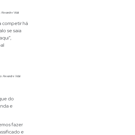
: Alexandre Vidal
a competir há
lo se saia
aqui”,
al
: Alexandre Vidal
 que do
anda e
vemos fazer
assificado e