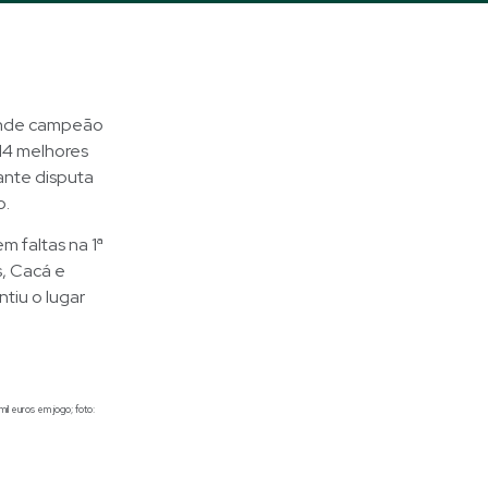
grande campeão
 14 melhores
ante disputa
o.
m faltas na 1ª
s, Cacá e
tiu o lugar
l euros em jogo; foto: