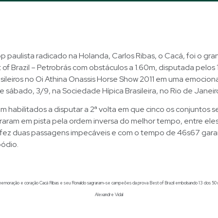
op paulista radicado na Holanda, Carlos Ribas, o Cacá, foi o 
 of Brazil – Petrobrás com obstáculos a 1.60m, disputada pelos
asileiros no Oi Athina Onassis Horse Show 2011 em uma emocion
e sábado, 3/9, na Sociedade Hípica Brasileira, no Rio de Janeir
 habilitados a disputar a 2ª volta em que cinco os conjuntos se
raram em pista pela ordem inversa do melhor tempo, entre ele
fez duas passagens impecáveis e com o tempo de 46s67 garan
pódio.
omemoração e coração Cacá Ribas e seu Ronaldo sagraram-se campeões da prova Best of Brazil embolsando 13 dos 50 mi
Alexandre Vidal