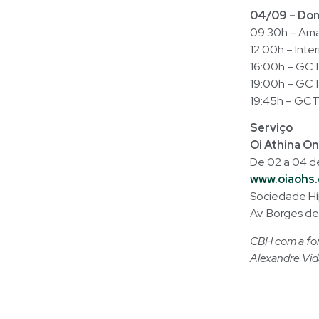
04/09 – Do
09:30h – Ama
12:00h – Inte
16:00h – GCT 
19:00h – GCT 
19:45h – GCT
Serviço
Oi Athina O
De 02 a 04 de
www.oiaohs.
Sociedade Híp
Av. Borges d
CBH com a font
Alexandre Vida