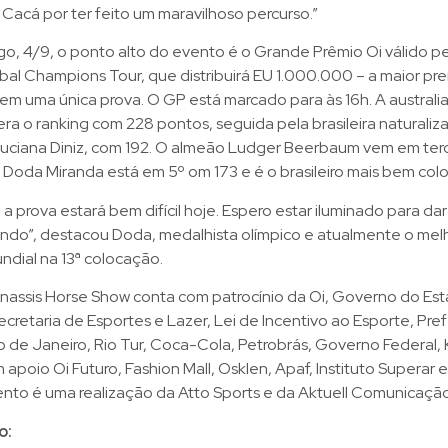
Cacá por ter feito um maravilhoso percurso.”
o, 4/9, o ponto alto do evento é o Grande Prêmio Oi válido p
al Champions Tour, que distribuirá EU 1.000.000 – a maior pr
 em uma única prova. O GP está marcado para às 16h. A austral
era o ranking com 228 pontos, seguida pela brasileira naturaliz
uciana Diniz, com 192. O almeão Ludger Beerbaum vem em ter
 Doda Miranda está em 5º om 173 e é o brasileiro mais bem col
 a prova estará bem difícil hoje. Espero estar iluminado para da
do”, destacou Doda, medalhista olímpico e atualmente o melho
ndial na 13ª colocação.
Onassis Horse Show conta com patrocínio da Oi, Governo do Es
ecretaria de Esportes e Lazer, Lei de Incentivo ao Esporte, Pref
 de Janeiro, Rio Tur, Coca-Cola, Petrobrás, Governo Federal, 
apoio Oi Futuro, Fashion Mall, Osklen, Apaf, Instituto Superar 
nto é uma realização da Atto Sports e da Aktuell Comunicação
o: