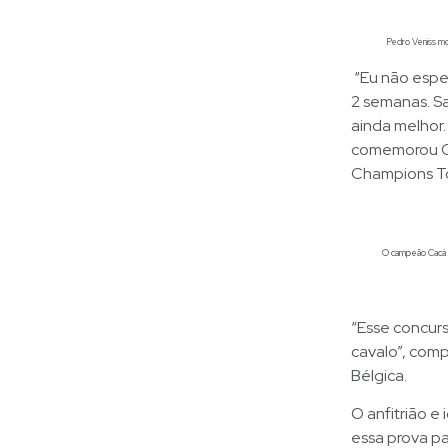
Pedro Veniss mos
“Eu não espe
2 semanas. Sa
ainda melhor.
comemorou Ca
Champions To
O campeão Cacá R
“Esse concurs
cavalo”, comp
Bélgica.
O anfitrião e
essa prova par