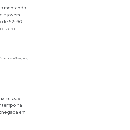
eão montando
m o jovem
o de 52s60.
plo zero
Onassis Horse Show; foto;
 na Europa,
or tempo na
e chegada em