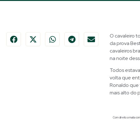
O cavaleiro t
da prova Best
cavaleiros br
na noite dess
Todos estavam
volta que ent
Ronaldo que 
mais alto do 
Com direito a muita c