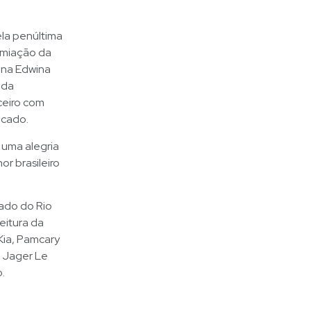
ela penúltima
emiação da
iana Edwina
ada
ceiro com
ocado.
r uma alegria
r brasileiro
tado do Rio
eitura da
Kia, Pamcary
e Jager Le
.