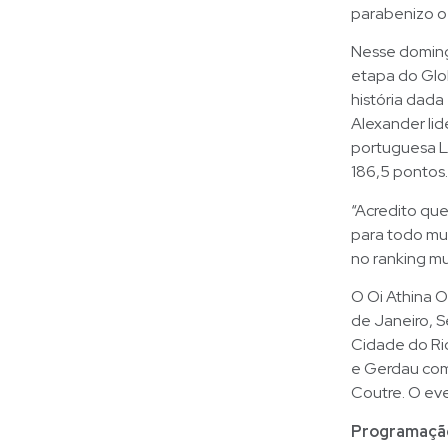
parabenizo o 
Nesse doming
etapa do Glob
história dada
Alexander lid
portuguesa L
186,5 pontos.
“Acredito que
para todo mun
no ranking mu
O Oi Athina 
de Janeiro, S
Cidade do Rio
e Gerdau com 
Coutre. O eve
Programaçã