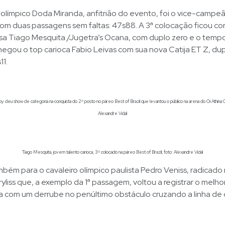
 olímpico Doda Miranda, anfitrião do evento, foi o vice-camp
m duas passagens sem faltas: 47s88. A 3ª colocação ficou co
asa Tiago Mesquita /Jugetra’s Ocana, com duplo zero e o temp
hegou o top carioca Fabio Leivas com sua nova Catija ET Z, du
11.
eu show de categoria na conquista do 2º posto no páreo Best of Brazil que levantou o público na arena do Oi Athina 
Alexandre Vidal
Tiago Mesquita, jovem talento carioca, 3º colocado na páreo Best of Brazil; foto: Alexandre Vidal
ém para o cavaleiro olímpico paulista Pedro Veniss, radicado
liss que, a exemplo da 1ª passagem, voltou a registrar o melh
a com um derrube no penúltimo obstáculo cruzando a linha d