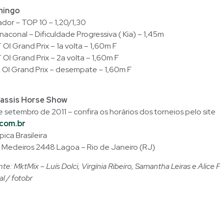
mingo
dor – TOP 10 – 1,20/1,30
rnaconal – Dificuldade Progressiva ( Kia) – 1,45m
OI Grand Prix – 1a volta – 1,60m F
OI Grand Prix – 2a volta – 1,60m F
 OI Grand Prix – desempate – 1,60m F
nassis Horse Show
 setembro de 2011 – confira os horários dos torneios pelo site
com.br
ica Brasileira
e Medeiros 2448 Lagoa – Rio de Janeiro (RJ)
e: MktMix – Luís Dolci, Virgínia Ribeiro, Samantha Leiras e Alice F
l / fotobr