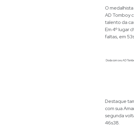
O medalhista
AD Tomboy co
talento da c
Em 4º lugar c
faltas, em 53s
Doda com seu AD Tomboy d
Destaque tamb
com sua Amary
segunda volt
46s38.