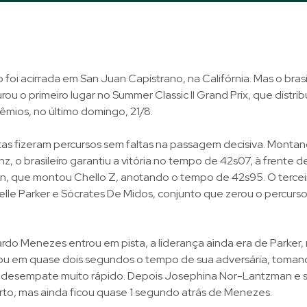
foi acirrada em San Juan Capistrano, na Califórnia. Mas o bras
ou o primeiro lugar no Summer Classic II Grand Prix, que distribu
êmios, no último domingo, 21/8.
istas fizeram percursos sem faltas na passagem decisiva. Monta
, o brasileiro garantiu a vitória no tempo de 42s07, à frente 
, que montou Chello Z, anotando o tempo de 42s95. O tercei
lle Parker e Sócrates De Midos, conjunto que zerou o percurso
do Menezes entrou em pista, a liderança ainda era de Parker,
ixou em quase dois segundos o tempo de sua adversária, toman
 desempate muito rápido. Depois Josephina Nor-Lantzman e s
to, mas ainda ficou quase 1 segundo atrás de Menezes.