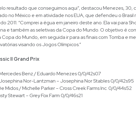
pelo resultado que conseguimos aqui”, destacou Menezes, 30, c
do no México e em atividade nos EUA, que defendeu o Brasil n
o 2011. “Comprei a égua em janeiro deste ano. Ela vai para S
na e também as seletivas da Copa do Mundo. O objetivo é con
a Copa do Mundo, em seguida ir para as finais com Tomba e me
vatórias visando os Jogos Olímpicos.”
sic II Grand Prix
n Mercedes Benz / Eduardo Menezes 0/0/42s07
/ Josephina Nor-Lantzman – Josephina Nor Stables 0/0/42s95
e Midos / Michelle Parker – Cross Creek Farms Inc. 0/0/44s52
Rusty Stewart – Grey Fox Farm 0/0/46s21