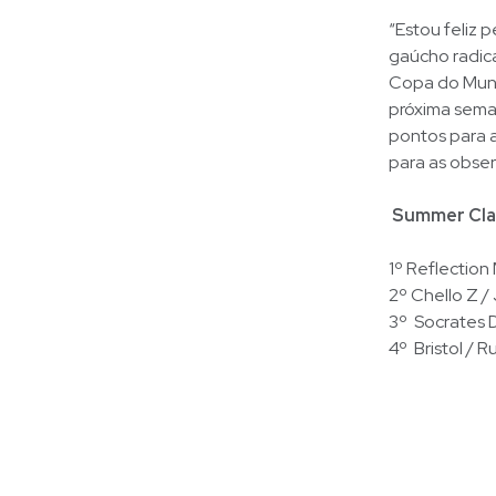
“Estou feliz 
gaúcho radica
Copa do Mund
próxima sema
pontos para 
para as obser
Summer Clas
1º Reflectio
2º Chello Z 
3º Socrates D
4º Bristol / 