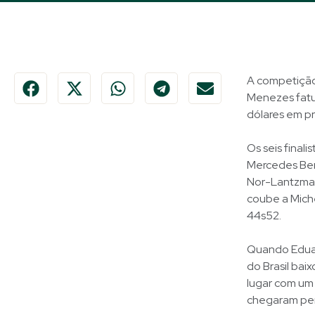
A competição 
Menezes fatur
dólares em pr
Os seis final
Mercedes Benz
Nor-Lantzman
coube a Miche
44s52.
Quando Eduar
do Brasil ba
lugar com um
chegaram per