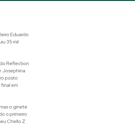
ileiro Eduardo
iu 35 mil
ndo Reflection
de Josephina
ro posto
 final em
 mas o ginete
do o primeiro
eu Chello Z