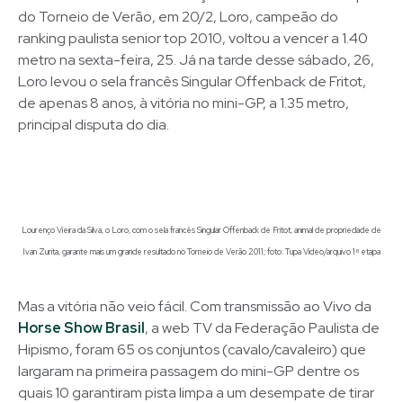
do Torneio de Verão, em 20/2, Loro, campeão do
ranking paulista senior top 2010, voltou a vencer a 1.40
metro na sexta-feira, 25. Já na tarde desse sábado, 26,
Loro levou o sela francês Singular Offenback de Fritot,
de apenas 8 anos, à vitória no mini-GP, a 1.35 metro,
principal disputa do dia.
Lourenço Vieira da Silva, o Loro, com o sela francês Singular Offenback de Fritot, animal de propriedade de
Ivan Zurita, garante mais um grande resultado no Torneio de Verão 2011; foto: Tupa Video/arquivo 1ª etapa
Mas a vitória não veio fácil. Com transmissão ao Vivo da
Horse Show Brasil
, a web TV da Federação Paulista de
Hipismo, foram 65 os conjuntos (cavalo/cavaleiro) que
largaram na primeira passagem do mini-GP dentre os
quais 10 garantiram pista limpa a um desempate de tirar