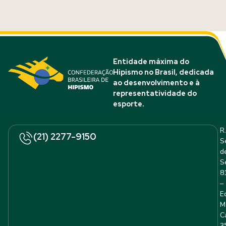
Entidade máxima do
Hipismo no Brasil, dedicada
ao desenvolvimento e à
representatividade do
esporte.
R.
(21) 2277-9150
S
d
S
8
–
E
M
C
3