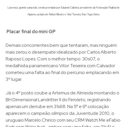
Lourenço, grande campeão, sendo premiado por Eduardo Caldeira, presidente da Federação Paulista de
Hipismo, ao lado de Rafael Ribeiro e Vitor Teixeira; foto: Tupa Vídeo
Placar final do mini GP
Demais concorrentes bem que tentaram, mas ninguém
mais zerou o desempate idealizado por Carlos Alberto
Raposo Lopes. Com o melhor tempo: 30s07, o
medalhista panamericano Vitor Teixeira com Calvador
cometeu uma falta ao final do percurso emplacando em
3º lugar.
Já o 4º posto coube a Artemus de Almeida montando o
BH Dimensional Landritter II do Feroleto, registrando
apenas um derrube em 31s68. Na 5ª e 6ª colocação
aparecem o campeão olímpico da Juventude 2010, o
uruguaio Marcelo Chirico com seu CRM Watch Me eFabio
Sarti com Waloubet, ambos com uma falta, em 31s41 e