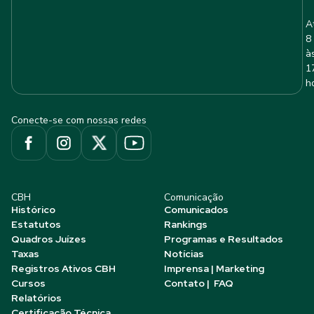
A
8
à
1
h
Conecte-se com nossas redes
CBH
Comunicação
Histórico
Comunicados
Estatutos
Rankings
Quadros Juízes
Programas e Resultados
Taxas
Notícias
Registros Ativos CBH
Imprensa | Marketing
Cursos
Contato | FAQ
Relatórios
Certificação Técnica