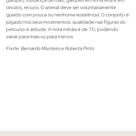
galope), mudança de mão, galopes em linha reta e em
círculos, recuos. O animal deve ser voluntariamente
guiado com pouca ou nenhuma resistência. O conjunto é
julgado nos seus movimentos, qualidade nas figuras do
percurso e atitude. A nota média é de 70, podendo
variar para mais ou para menos.
Fonte: Bernardo Monteiro e Roberta Pinto