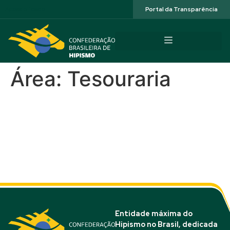
Acessibilidade
Portal da Transparência
Área:
Tesouraria
Jonise Soares
Romulo Pierre
Raíla Sousa
Entidade máxima do
Hipismo no Brasil, dedicada