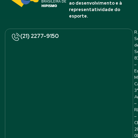
ao desenvolvimento e à
representatividade do
esporte.
R.
(21) 2277-9150
S
d
S
8
–
E
M
C
3
A
–
R
–
C
2
0