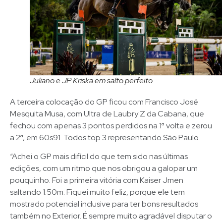
Juliano e JP Kriska em salto perfeito
A terceira colocação do GP ficou com Francisco José
Mesquita Musa, com Ultra de Laubry Z da Cabana, que
fechou com apenas 3 pontos perdidos na 1ª volta e zerou
a 2ª, em 60s91. Todos top 3 representando São Paulo.
“Achei o GP mais difícil do que tem sido nas últimas
edições, com um ritmo que nos obrigou a galopar um
pouquinho. Foi a primeira vitória com Kaiser Jmen
saltando 1.50m. Fiquei muito feliz, porque ele tem
mostrado potencial inclusive para ter bons resultados
também no Exterior. É sempre muito agradável disputar o