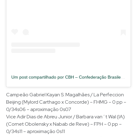
Um post compartilhado por CBH – Confederação Brasileira de Hipismo (@cbhoficial)
Campeão Gabriel Kayan S. Magalhães / La Perfeccion
Beijing (Mylord Carthago x Concorde) – FHMG – 0 pp –
0/34s06 – aproximação 0s07
Vice Adir Dias de Abreu Junior / Barbara van´t Wal (IA)
(Cornet Obolensky x Nabab de Reve) – FPH – 0 pp –
0/34s11 – aproximação 0s11