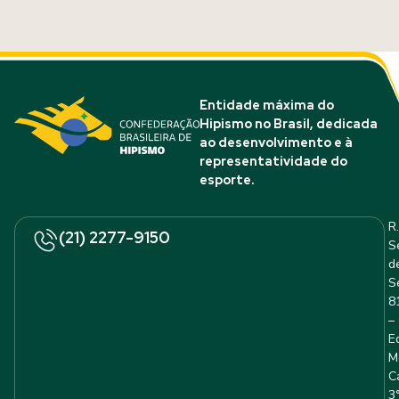
Entidade máxima do
Hipismo no Brasil, dedicada
ao desenvolvimento e à
representatividade do
esporte.
R.
(21) 2277-9150
S
d
S
8
–
E
M
C
3