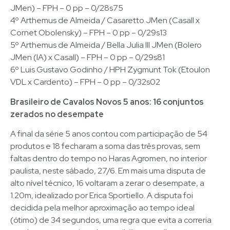
JMen) – FPH – 0 pp – 0/28s75
4º Arthemus de Almeida / Casaretto JMen (Casall x
Cornet Obolensky) – FPH – 0 pp – 0/29s13
5º Arthemus de Almeida / Bella Julia III JMen (Bolero
JMen (IA) x Casall) – FPH – 0 pp – 0/29s81
6º Luis Gustavo Godinho / HPH Zygmunt Tok (Etoulon
VDL x Cardento) – FPH – 0 pp – 0/32s02
Brasileiro de Cavalos Novos 5 anos: 16 conjuntos
zerados no desempate
A final da série 5 anos contou com participação de 54
produtos e 18 fecharam a soma das três provas, sem
faltas dentro do tempo no Haras Agromen, no interior
paulista, neste sábado, 27/6. Em mais uma disputa de
alto nível técnico, 16 voltaram a zerar o desempate, a
1.20m, idealizado por Erica Sportiello. A disputa foi
decidida pela melhor aproximação ao tempo ideal
(ótimo) de 34 segundos, uma regra que evita a correria