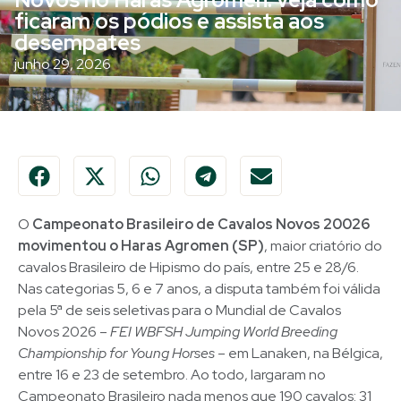
ficaram os pódios e assista aos
desempates
junho 29, 2026
O
Campeonato Brasileiro de Cavalos Novos 20026
movimentou o Haras Agromen (SP)
, maior criatório do
cavalos Brasileiro de Hipismo do país, entre 25 e 28/6.
Nas categorias 5, 6 e 7 anos, a disputa também foi válida
pela 5ª de seis seletivas para o Mundial de Cavalos
Novos 2026 –
FEI WBFSH Jumping World Breeding
Championship for Young Horses
– em Lanaken, na Bélgica,
entre 16 e 23 de setembro. Ao todo, largaram no
Campeonato Brasileiro nada menos que 190 cavalos: 31