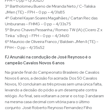
FPH – 0 pp – 0/30s20
3º Bartholomeu Bueno de Miranda Neto / C-Taliska
JMen (TE) – FPH – 0 pp – 4/31s85
4º Gabriel Kayan Soares Magalhães / Cartan Rec das
Umburanas – FHMG – 0 pp – 4/33s75
5º Bruno Chaves Pessanha / Romeo TW (IA) (Cicero Z x
Tinka´s Boy) – FPH – 0 pp – 4/34s10
6º Mauricio de Oliveira Franco / Baldwin JMen II (TE) –
FPrH – 0 pp – 4/35s52
FJ Anunáki na condução de José Reynoso é o
campeão Cavalos Novos 6 anos
Na grande final do Campeonato Brasileiro de Cavalos
Novos 6 anos, a decisão foi acirrada. Dos 50 Cavalos
Novos, 10 concluíram as três provas sem uma única falta,
levando a decisão do pódio a um desempate contra
relógio. Ao final, seis voltaram a zerar e os top 3 andaram
na mesma casa decimal com vitória para o último
conjunto: José Roberto Reynoso Fernandez Filho