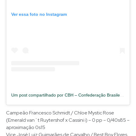
Ver essa foto no Instagram
Um post compartilhado por CBH – Confederação Brasileira de Hipismo (@cbhoficial)
Campeão Francesco Schmidt / Chloe Mystic Rose
(Emerald van´t Ruytershof x Cassini i) – 0 pp – 0/40s85 –
aproximação 0s15
Vice José Luiz Guimarães de Carvalho / Best Boy Flores