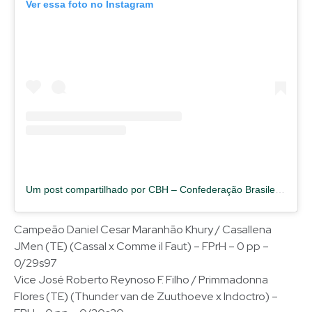
Ver essa foto no Instagram
Um post compartilhado por CBH – Confederação Brasileira de Hipismo (@cbhoficial)
Campeão Daniel Cesar Maranhão Khury / Casallena
JMen (TE) (Cassal x Comme il Faut) – FPrH – 0 pp –
0/29s97
Vice José Roberto Reynoso F. Filho / Primmadonna
Flores (TE) (Thunder van de Zuuthoeve x Indoctro) –