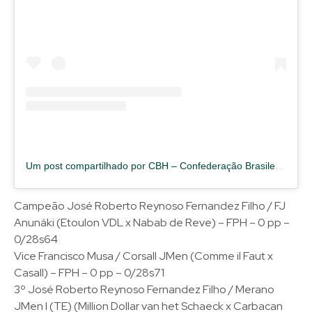
Um post compartilhado por CBH – Confederação Brasileira de Hipismo (@cbhoficial)
Campeão José Roberto Reynoso Fernandez Filho / FJ
Anunáki (Etoulon VDL x Nabab de Reve) – FPH – 0 pp –
0/28s64
Vice Francisco Musa / Corsall JMen (Comme il Faut x
Casall) – FPH – 0 pp – 0/28s71
3º José Roberto Reynoso Fernandez Filho / Merano
JMen I (TE) (Million Dollar van het Schaeck x Carbacan