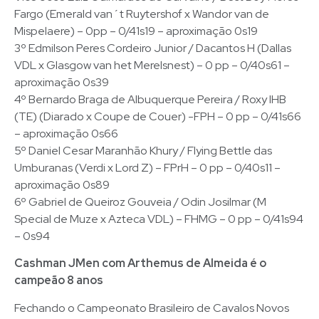
Fargo (Emerald van´t Ruytershof x Wandor van de
Mispelaere) – 0pp – 0/41s19 – aproximação 0s19
3º Edmilson Peres Cordeiro Junior / Dacantos H (Dallas
VDL x Glasgow van het Merelsnest) – 0 pp – 0/40s61 –
aproximação 0s39
4º Bernardo Braga de Albuquerque Pereira / Roxy IHB
(TE) (Diarado x Coupe de Couer) -FPH – 0 pp – 0/41s66
– aproximação 0s66
5º Daniel Cesar Maranhão Khury / Flying Bettle das
Umburanas (Verdi x Lord Z) – FPrH – 0 pp – 0/40s11 –
aproximação 0s89
6º Gabriel de Queiroz Gouveia / Odin Josilmar (M
Special de Muze x Azteca VDL) – FHMG – 0 pp – 0/41s94
– 0s94
Cashman JMen com Arthemus de Almeida é o
campeão 8 anos
Fechando o Campeonato Brasileiro de Cavalos Novos