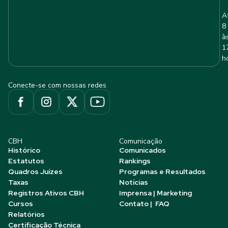
A
8
à
1
h
Conecte-se com nossas redes
CBH
Comunicação
Histórico
Comunicados
Estatutos
Rankings
Quadros Juízes
Programas e Resultados
Taxas
Notícias
Registros Ativos CBH
Imprensa | Marketing
Cursos
Contato | FAQ
Relatórios
Certificação Técnica