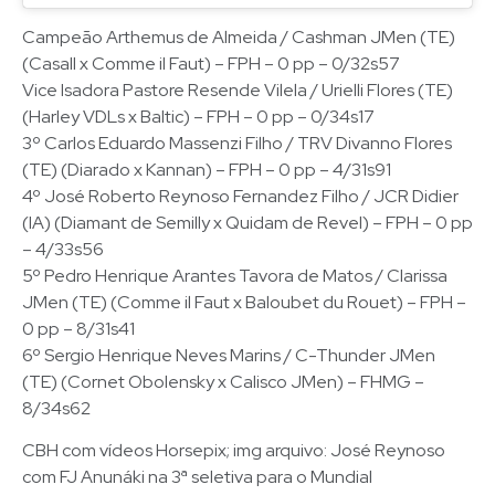
Campeão Arthemus de Almeida / Cashman JMen (TE)
(Casall x Comme il Faut) – FPH – 0 pp – 0/32s57
Vice Isadora Pastore Resende Vilela / Urielli Flores (TE)
(Harley VDLs x Baltic) – FPH – 0 pp – 0/34s17
3º Carlos Eduardo Massenzi Filho / TRV Divanno Flores
(TE) (Diarado x Kannan) – FPH – 0 pp – 4/31s91
4º José Roberto Reynoso Fernandez Filho / JCR Didier
(IA) (Diamant de Semilly x Quidam de Revel) – FPH – 0 pp
– 4/33s56
5º Pedro Henrique Arantes Tavora de Matos / Clarissa
JMen (TE) (Comme il Faut x Baloubet du Rouet) – FPH –
0 pp – 8/31s41
6º Sergio Henrique Neves Marins / C-Thunder JMen
(TE) (Cornet Obolensky x Calisco JMen) – FHMG –
8/34s62
CBH com vídeos Horsepix; img arquivo: José Reynoso
com FJ Anunáki na 3ª seletiva para o Mundial