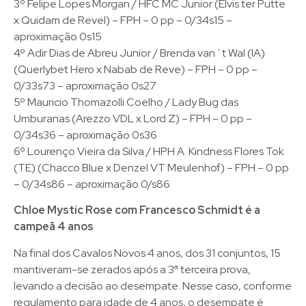
3º Felipe Lopes Morgan / HFC MC Junior (Elvis ter Putte
x Quidam de Revel) – FPH – 0 pp – 0/34s15 –
aproximação 0s15
4º Adir Dias de Abreu Junior / Brenda van´t Wal (IA)
(Querlybet Hero x Nabab de Reve) – FPH – 0 pp –
0/33s73 – aproximação 0s27
5º Mauricio Thomazolli Coelho / Lady Bug das
Umburanas (Arezzo VDL x Lord Z) – FPH – 0 pp –
0/34s36 – aproximação 0s36
6º Lourenço Vieira da Silva / HPH A. Kindness Flores Tok
(TE) (Chacco Blue x Denzel VT Meulenhof) – FPH – 0 pp
– 0/34s86 – aproximação 0/s86
Chloe Mystic Rose com Francesco Schmidt é a
campeã 4 anos
Na final dos Cavalos Novos 4 anos, dos 31 conjuntos, 15
mantiveram-se zerados após a 3ª terceira prova,
levando a decisão ao desempate. Nesse caso, conforme
regulamento para idade de 4 anos, o desempate é