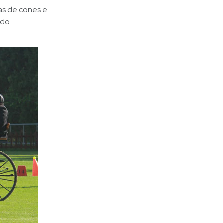
as de cones e
 do