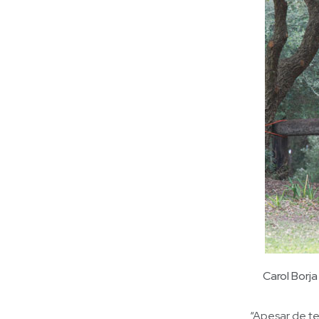
Carol Borj
“Apesar de t