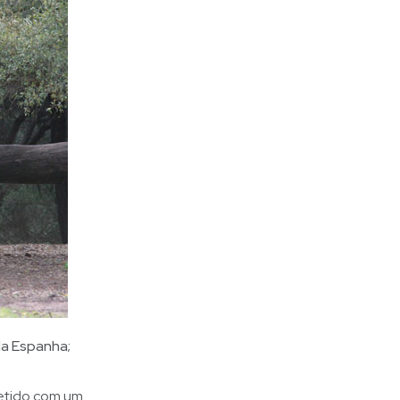
da Espanha;
petido com um