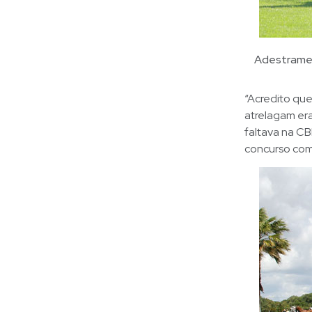
Adestramen
“Acredito qu
atrelagam era
faltava na CB
concurso com