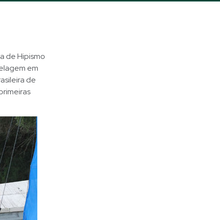
ra de Hipismo
trelagem em
asileira de
primeiras