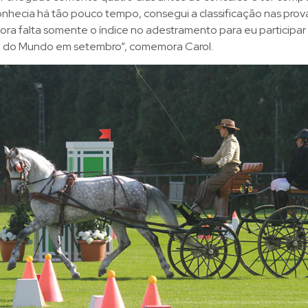
nhecia há tão pouco tempo, consegui a classificação nas prov
ra falta somente o índice no adestramento para eu participar
do Mundo em setembro”, comemora Carol.