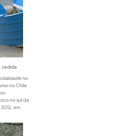
 cedida
 modalidade no
rso no Chile.
rso
pico no sul da
 2012, em