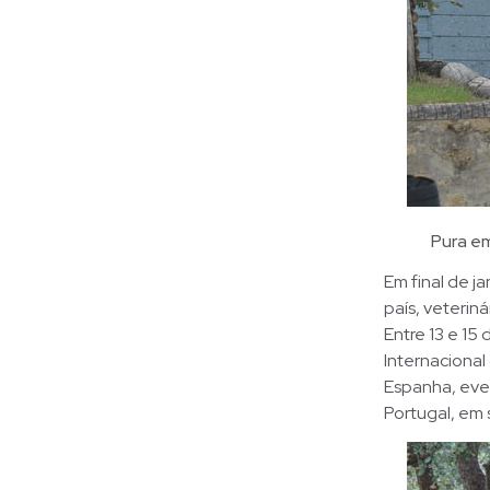
Pura e
Em final de j
país, veterin
Entre 13 e 15
Internacional
Espanha, eve
Portugal, em