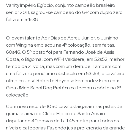
Vanity Império Egípcio, conjunto campeão brasileiro
senior 2011, sagrou-se campeão do GP com duplo zero
falta em 54s38.
O jovem talento Adir Dias de Abreu Junior, o Juninho
com Wingina emplacou na 4ª colocação, sem faltas,
60s46. O 5º posto foi para Fernando José de Assis
Costa, o Bigorna, com WFH Valdisere, em 52s52, melhor
tempo da 2ª volta, mas com um derrube. Também com
uma falta no penúltimo obstáculo em 53s68, o cavaleiro
olímpico José Roberto Reynoso Fernandez Filho com
Gina JMen Sanol Dog Protécnica fechou o pódio na 6ª
colocação.
Com novo recorde 1050 cavalos largaram nas pistas de
grama e areia do Clube Hípico de Santo Amaro
disputando 40 provas de 1 a 1.45 metro para todos os
níveis e categorias. Fazendo jus a preferencia da grande