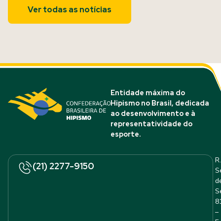
Ver todas as notícias
Entidade máxima do
Hipismo no Brasil, dedicada
ao desenvolvimento e à
representatividade do
esporte.
R.
(21) 2277-9150
S
d
S
8
–