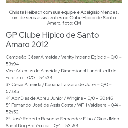
Christa Heibach com sua equipe e Adalgisio Mendes,
um de seus assistentes no Clube Hípico de Santo
Amaro; foto: CM
GP Clube Hípico de Santo
Amaro 2012
Campeão César Almeida / Vanity Império Egípcio – 0/0 –
53s94
Vice Artemus de Almeida / Dimensional Landritter II do
Feroleto – 0/0 – 54s38
3º Cesar Almeida / Kauana Laskara de Joter – 0/0 –
57s95
4º Adir Dias de Abreu Junior / Wingina – 0/0 – 60s46
5º Fernando José de Assis Costa / WFH Valdisere – 0/4 –
52s52
6º José Roberto Reynoso Fernandez Filho / Gina JMen
Sanol Dog Protécnica – 0/4 – 53s68