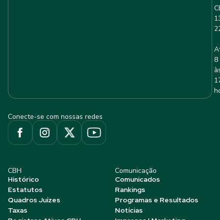
C
1
2
A
8
à
1
h
Conecte-se com nossas redes
CBH
Comunicação
Histórico
Comunicados
Estatutos
Rankings
Quadros Juízes
Programas e Resultados
Taxas
Notícias