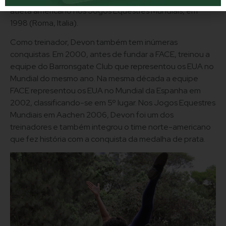
atleta americano nos Jogos Equestres Mundiais, em
1998 (Roma, Italia).
Como treinador, Devon também tem inúmeras
conquistas. Em 2000, antes de fundar a FACE, treinou a
equipe do Barronsgate Club que representou os EUA no
Mundial do mesmo ano. Na mesma década a equipe
FACE representou os EUA no Mundial da Espanha em
2002, classificando-se em 5º lugar. Nos Jogos Equestres
Mundiais em Aachen 2006, Devon foi um dos
treinadores e também integrou o time norte-americano
que fez história com a conquista da medalha de prata.