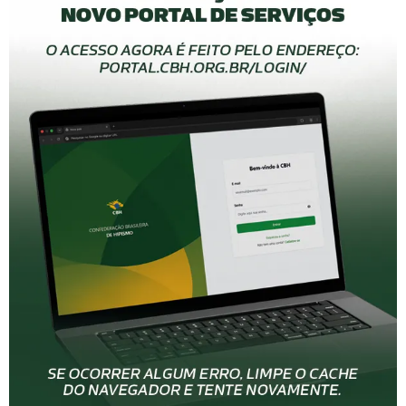
Devon Maitozo competindo nos Jogos Equestres
Mundiais 2010 em Kentucky (EUA), integrando a equipe
norte-americana que levou o inédito ouro; foto: Dirk
Caremans
Nos dez Campeonatos Mundiais que competiu desde
1992, Devon subiu ao pódio em sete ocasiões. Foi bronze
em 1996 (Kaposvar, Hungária), 2000 (Manheim,
Alemanha) e foi muito bem em 2002 (Jerez, Espanha).
Mas o seu sonho maior se tornou realidade com a
conquista do primeiro e único ouro individual de um