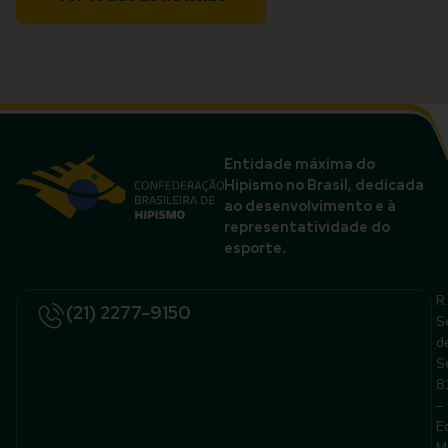
Entidade máxima do
Hipismo no Brasil, dedicada
ao desenvolvimento e à
representatividade do
esporte.
R.
(21) 2277-9150
S
d
S
8
–
E
M