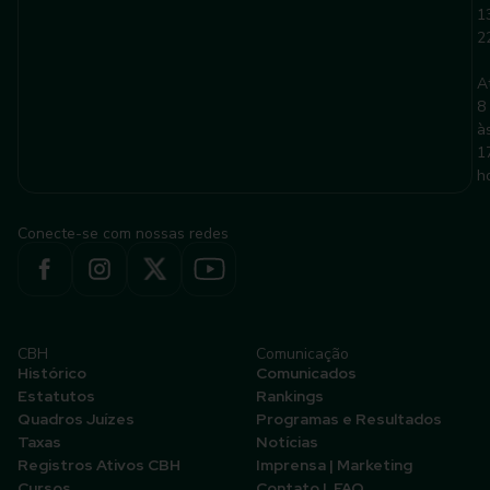
1
2
A
8
à
1
h
Conecte-se com nossas redes
CBH
Comunicação
Histórico
Comunicados
Estatutos
Rankings
Quadros Juízes
Programas e Resultados
Taxas
Notícias
Registros Ativos CBH
Imprensa | Marketing
Cursos
Contato | FAQ