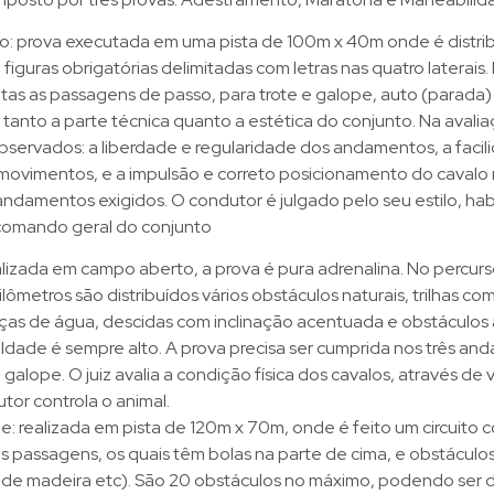
: prova executada em uma pista de 100m x 40m onde é distri
figuras obrigatórias delimitadas com letras nas quatro laterais.
tas as passagens de passo, para trote e galope, auto (parada)
m tanto a parte técnica quanto a estética do conjunto. Na avali
bservados: a liberdade e regularidade dos andamentos, a facil
movimentos, e a impulsão e correto posicionamento do cavalo
andamentos exigidos. O condutor é julgado pelo seu estilo, ha
omando geral do conjunto
lizada em campo aberto, a prova é pura adrenalina. No percur
lômetros são distribuídos vários obstáculos naturais, trilhas co
as de água, descidas com inclinação acentuada e obstáculos art
uldade é sempre alto. A prova precisa ser cumprida nos três an
 galope. O juiz avalia a condição física dos cavalos, através de
or controla o animal.
: realizada em pista de 120m x 70m, onde é feito um circuito
s passagens, os quais têm bolas na parte de cima, e obstáculos a
 de madeira etc). São 20 obstáculos no máximo, podendo ser 