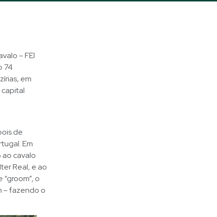
valo – FEI
o 74
írias, em
 capital
pois de
rtugal. Em
o ao cavalo
er Real, e ao
e “groom”, o
em – fazendo o