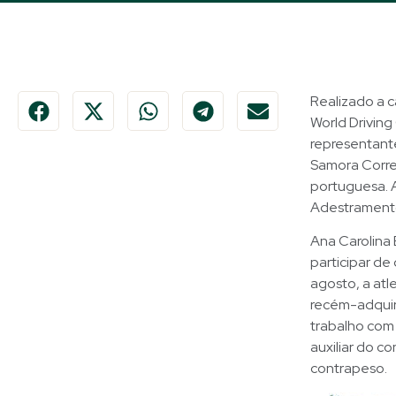
Realizado a 
World Driving
representante
Samora Correi
portuguesa. A
Adestramento
Ana Carolina 
participar de
agosto, a atl
recém-adquir
trabalho com 
auxiliar do c
contrapeso.