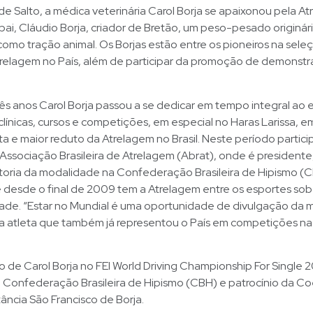
 Salto, a médica veterinária Carol Borja se apaixonou pela A
 pai, Cláudio Borja, criador de Bretão, um peso-pesado originár
omo tração animal. Os Borjas estão entre os pioneiros na sele
trelagem no País, além de participar da promoção de demonst
rês anos Carol Borja passou a se dedicar em tempo integral ao 
línicas, cursos e competições, em especial no Haras Larissa, 
ista e maior reduto da Atrelagem no Brasil. Neste período partic
ssociação Brasileira de Atrelagem (Abrat), onde é presidente
etoria da modalidade na Confederação Brasileira de Hipismo (
 desde o final de 2009 tem a Atrelagem entre os esportes sob
dade. “Estar no Mundial é uma oportunidade de divulgação da
iz a atleta que também já representou o País em competições na
o de Carol Borja no FEI World Driving Championship For Single 
 Confederação Brasileira de Hipismo (CBH) e patrocínio da Co
ância São Francisco de Borja.