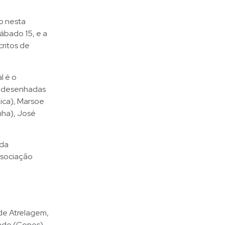
o nesta
sábado 15, e a
critos de
l é o
am desenhadas
ica), Marsoe
nha), José
 da
ssociação
de Atrelagem,
ade (Cones).