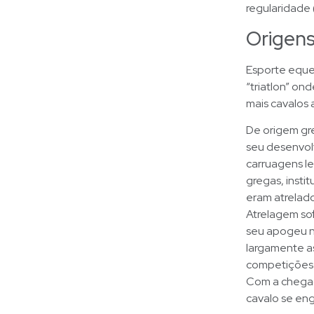
regularidade
Origens
Esporte eque
“triatlon” on
mais cavalos 
De origem gr
seu desenvol
carruagens le
gregas, insti
eram atrelado
Atrelagem sof
seu apogeu no
largamente a
competições
Com a chegad
cavalo se en