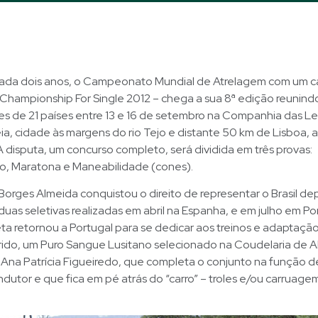
cada dois anos, o Campeonato Mundial de Atrelagem com um ca
 Championship For Single 2012 – chega a sua 8ª edição reunind
s de 21 países entre 13 e 16 de setembro na Companhia das Lez
a, cidade às margens do rio Tejo e distante 50 km de Lisboa, a
 disputa, um concurso completo, será dividida em três provas:
, Maratona e Maneabilidade (cones).
Borges Almeida conquistou o direito de representar o Brasil de
 duas seletivas realizadas em abril na Espanha, e em julho em Po
eta retornou a Portugal para se dedicar aos treinos e adaptaçã
ido, um Puro Sangue Lusitano selecionado na Coudelaria de Alt
Ana Patrícia Figueiredo, que completa o conjunto na função d
ondutor e que fica em pé atrás do “carro” – troles e/ou carruag