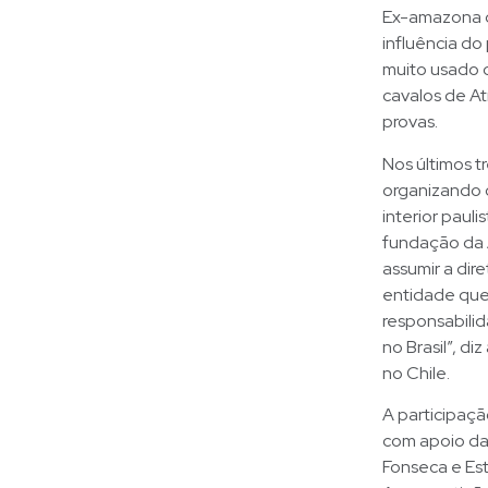
Ex-amazona de
influência do
muito usado c
cavalos de A
provas.
Nos últimos t
organizando c
interior paul
fundação da A
assumir a dir
entidade que
responsabili
no Brasil”, d
no Chile.
A participaçã
com apoio da
Fonseca e Est