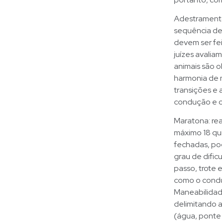
Adestramento
sequência de 
devem ser fei
juízes avalia
animais são o
harmonia de 
transições e 
condução e c
Maratona: rea
máximo 18 qui
fechadas, poç
grau de dific
passo, trote e
como o condut
Maneabilidade
delimitando a
(água, ponte