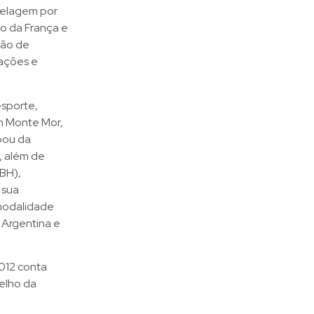
trelagem por
io da França e
ção de
rações e
esporte,
em Monte Mor,
ipou da
, além de
CBH),
 sua
 modalidade
 Argentina e
2012 conta
elho da