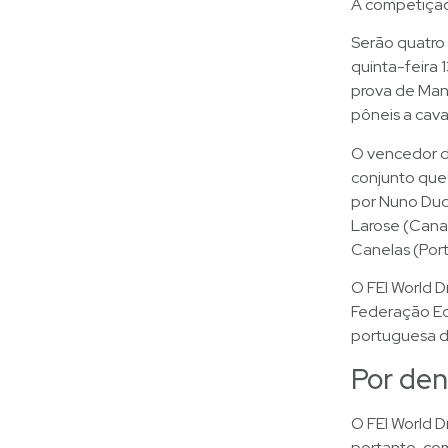
A competiçã
Serão quatro
quinta-feira 
prova de Mane
pôneis a cava
O vencedor d
conjunto que
por Nuno Duqu
Larose (Cana
Canelas (Port
O FEI World D
Federação Eq
portuguesa d
Por den
O FEI World 
portanto, co