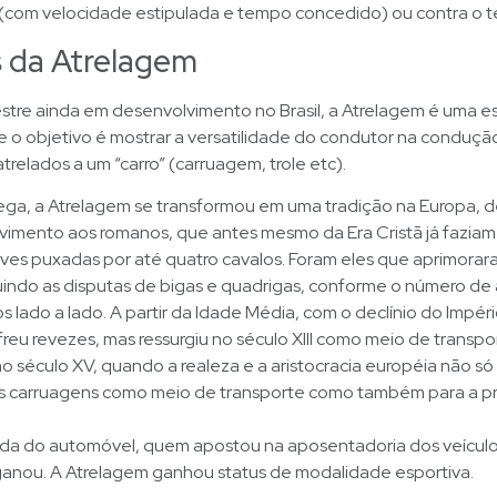
 (com velocidade estipulada e tempo concedido) ou contra o 
 da Atrelagem
stre ainda em desenvolvimento no Brasil, a Atrelagem é uma e
de o objetivo é mostrar a versatilidade do condutor na conduç
atrelados a um “carro” (carruagem, trole etc).
ega, a Atrelagem se transformou em uma tradição na Europa,
vimento aos romanos, que antes mesmo da Era Cristã já faziam
ves puxadas por até quatro cavalos. Foram eles que aprimorara
tuindo as disputas de bigas e quadrigas, conforme o número de
s lado a lado. A partir da Idade Média, com o declínio do Impé
reu revezes, mas ressurgiu no século XIII como meio de transpo
 século XV, quando a realeza e a aristocracia européia não s
s carruagens como meio de transporte como também para a pr
a do automóvel, quem apostou na aposentadoria dos veículo
ganou. A Atrelagem ganhou status de modalidade esportiva.