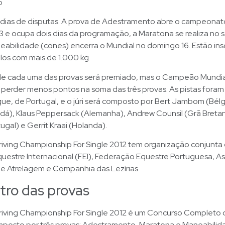
o
 dias de disputas. A prova de Adestramento abre o campeonat
13 e ocupa dois dias da programação, a Maratona se realiza no 
abilidade (cones) encerra o Mundial no domingo 16. Estão ins
los com mais de 1.000 kg.
e cada uma das provas será premiado, mas o Campeão Mundia
 perder menos pontos na soma das três provas. As pistas for
e, de Portugal, e o júri será composto por Bert Jambom (Bélg
dá), Klaus Peppersack (Alemanha), Andrew Counsil (Grã Breta
ugal) e Gerrit Kraai (Holanda).
riving Championship For Single 2012 tem organização conjunta
uestre Internacional (FEI), Federação Equestre Portuguesa, A
e Atrelagem e Companhia das Lezírias.
tro das provas
Driving Championship For Single 2012 é um Concurso Completo 
mposto por três provas: Adestramento, Maratona e Maneabilid