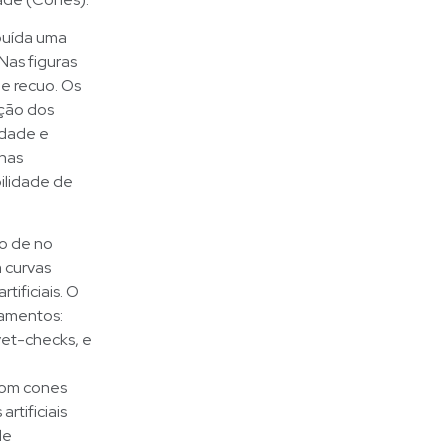
buída uma
 Nas figuras
 e recuo. Os
ação dos
idade e
 nas
bilidade de
so de no
m curvas
ificiais. O
damentos:
 vet-checks, e
 com cones
rtificiais
de