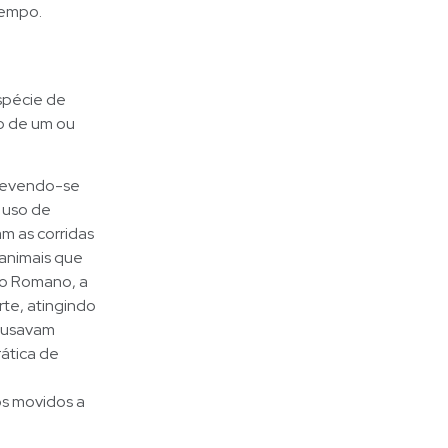
tempo.
spécie de
ão de um ou
 devendo-se
 uso de
m as corridas
 animais que
rio Romano, a
rte, atingindo
ó usavam
ática de
s movidos a