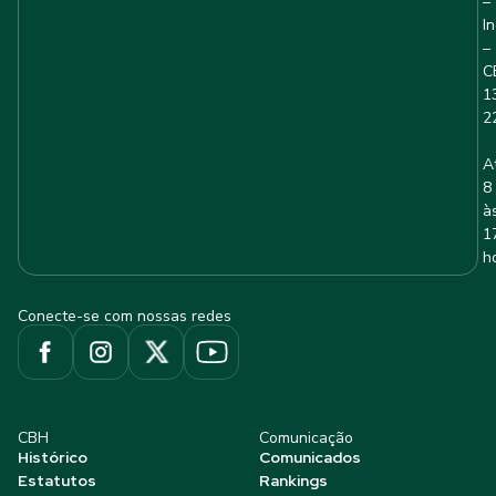
–
I
–
C
1
2
A
8
à
1
h
Conecte-se com nossas redes
CBH
Comunicação
Histórico
Comunicados
Estatutos
Rankings