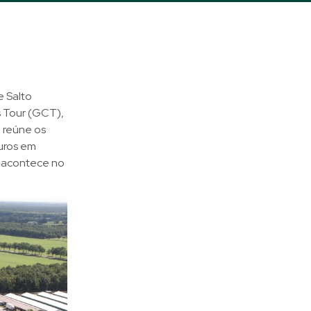
e Salto
s Tour (GCT),
o reúne os
euros em
e acontece no