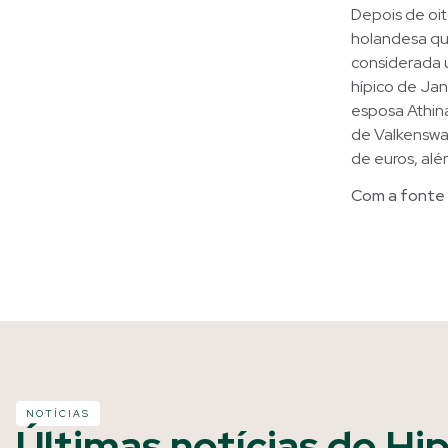
Depois de oi
holandesa que
considerada u
hípico de Ja
esposa Athin
de Valkenswaar
de euros, alé
Com a fonte 
NOTÍCIAS
Últimas notícias do Hi