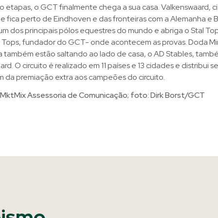
to etapas, o GCT finalmente chega a sua casa. Valkenswaard, 
 fica perto de Eindhoven e das fronteiras com a Alemanha e B
m dos principais pólos equestres do mundo e abriga o Stal To
n Tops, fundador do GCT- onde acontecem as provas. Doda Mi
a também estão saltando ao lado de casa, o AD Stables, tamb
d. O circuito é realizado em 11 países e 13 cidades e distribui s
m da premiação extra aos campeões do circuito.
MktMix Assessoria de Comunicação; foto: Dirk Borst/GCT
pismo