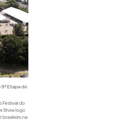
a 9ª Etapa do
 Festival do
ow Show logo
brasileiro na