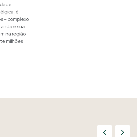
cidade
élgica, é
ps – complexo
randa e sua
ém na região
ete milhões