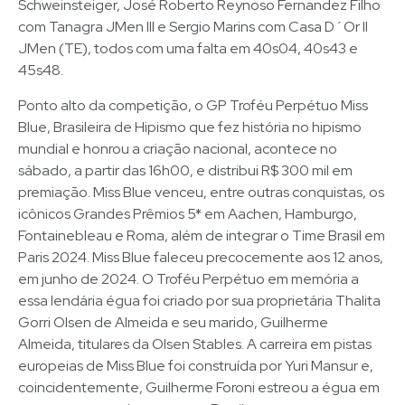
Schweinsteiger, José Roberto Reynoso Fernandez Filho
com Tanagra JMen III e Sergio Marins com Casa D´Or II
JMen (TE), todos com uma falta em 40s04, 40s43 e
45s48.
Ponto alto da competição, o GP Troféu Perpétuo Miss
Blue, Brasileira de Hipismo que fez história no hipismo
mundial e honrou a criação nacional, acontece no
sábado, a partir das 16h00, e distribui R$ 300 mil em
premiação. Miss Blue venceu, entre outras conquistas, os
icônicos Grandes Prêmios 5* em Aachen, Hamburgo,
Fontainebleau e Roma, além de integrar o Time Brasil em
Paris 2024. Miss Blue faleceu precocemente aos 12 anos,
em junho de 2024. O Troféu Perpétuo em memória a
essa lendária égua foi criado por sua proprietária Thalita
Gorri Olsen de Almeida e seu marido, Guilherme
Almeida, titulares da Olsen Stables. A carreira em pistas
europeias de Miss Blue foi construída por Yuri Mansur e,
coincidentemente, Guilherme Foroni estreou a égua em