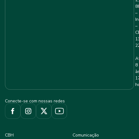
8
–
I
–
C
1
2
A
8
à
1
h
Conecte-se com nossas redes
CBH
Comunicação