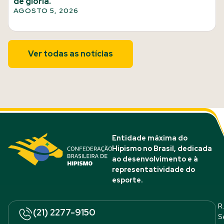
de glória.
AGOSTO 5, 2026
Ver todas as notícias
Entidade máxima do
Hipismo no Brasil, dedicada
ao desenvolvimento e à
representatividade do
esporte.
R.
(21) 2277-9150
S