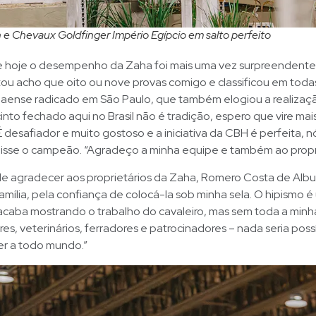
e Chevaux Goldfinger Império Egípcio em salto perfeito
ue hoje o desempenho da Zaha foi mais uma vez surpreendente
ou acho que oito ou nove provas comigo e classificou em todas
naense radicado em São Paulo, que também elogiou a realização
cinto fechado aqui no Brasil não é tradição, espero que vire ma
É desafiador e muito gostoso e a iniciativa da CBH é perfeita, 
disse o campeão. “Agradeço a minha equipe e também ao propr
 de agradecer aos proprietários da Zaha, Romero Costa de Al
mília, pela confiança de colocá-la sob minha sela. O hipismo 
acaba mostrando o trabalho do cavaleiro, mas sem toda a minh
ores, veterinários, ferradores e patrocinadores – nada seria poss
r a todo mundo.”