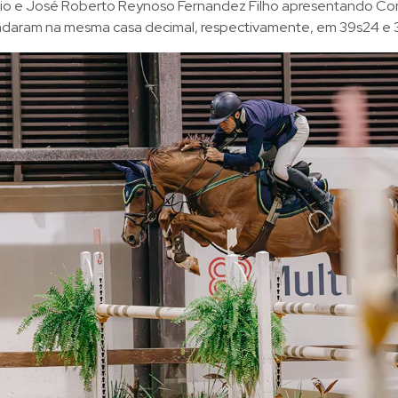
cio e José Roberto Reynoso Fernandez Filho apresentando Co
daram na mesma casa decimal, respectivamente, em 39s24 e 