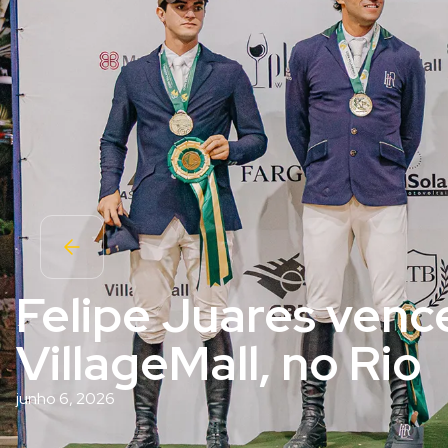
Felipe Juares venc
VillageMall, no Rio
junho 6, 2026