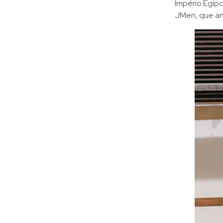
Império Egíp
JMen, que an