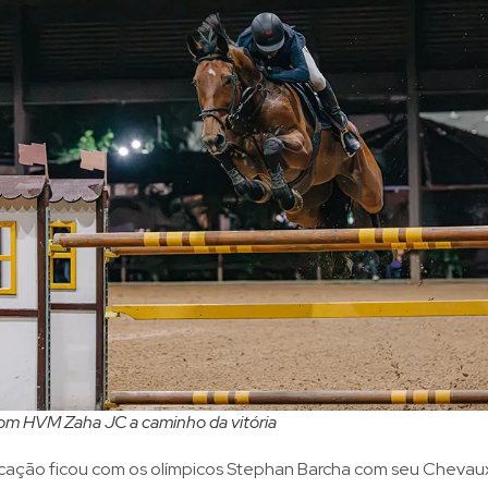
com HVM Zaha JC a caminho da vitória
locação ficou com os olímpicos Stephan Barcha com seu Chevau