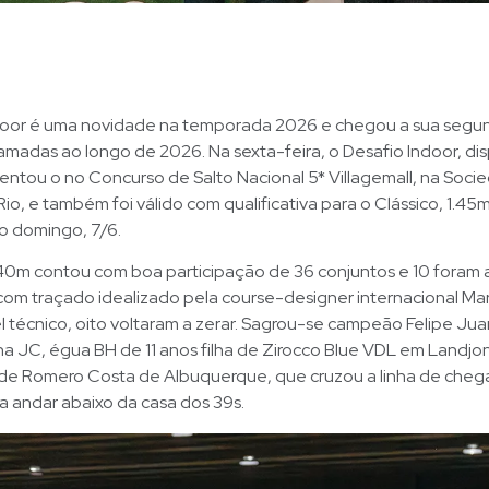
ndoor é uma novidade na temporada 2026 e chegou a sua segu
madas ao longo de 2026. Na sexta-feira, o Desafio Indoor, di
ntou o no Concurso de Salto Nacional 5* Villagemall, na Soci
 Rio, e também foi válido com qualificativa para o Clássico, 1.4
o domingo, 7/6.
.40m contou com boa participação de 36 conjuntos e 10 foram 
om traçado idealizado pela course-designer internacional Ma
l técnico, oito voltaram a zerar. Sagrou-se campeão Felipe Jua
 JC, égua BH de 11 anos filha de Zirocco Blue VDL em Landjo
de Romero Costa de Albuquerque, que cruzou a linha de cheg
a andar abaixo da casa dos 39s.