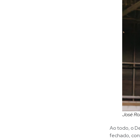
José Ro
Ao todo, o D
fechado, cont