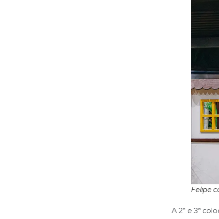
Felipe 
A 2ª e 3ª co