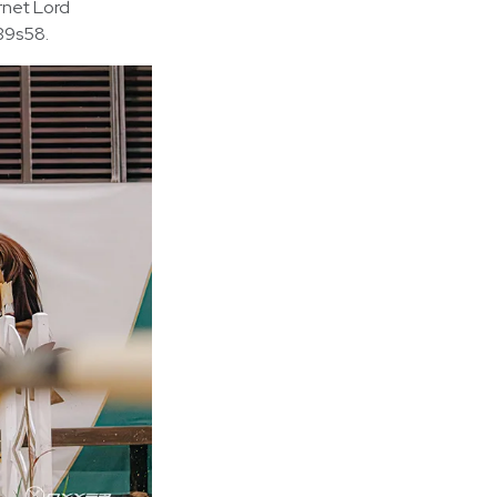
rnet Lord
39s58.