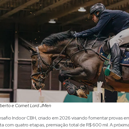
berto e Cornet Lord JMen
esafio Indoor CBH, criado em 2026 visando fomentar provas em
a com quatro etapas, premiação total de R$ 600 mil. A próxim