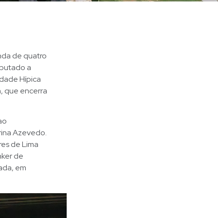
nda de quatro
sputado a
edade Hípica
5m, que encerra
ao
rina Azevedo.
res de Lima
nker de
ada, em