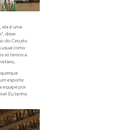
, ela é uma
”, disse
 do Circuito.
is usual como
nós só temos a
ietário,
buquerque
é um esporte
a equipe por
ível. Eu tenho