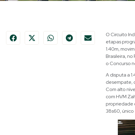
O Circuito I
etapas progra
1.40m, movime
Brasileira, no
o Concurso n
A disputa a 1
desempate, c
Com alto níve
com HVM Zaha
propriedade 
38s60, único 