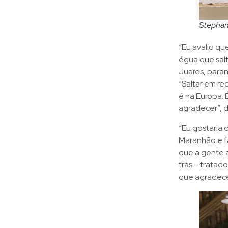
Stephan 
“Eu avalio q
égua que salt
Juares, para
“Saltar em re
é na Europa. 
agradecer”, 
“Eu gostaria
Maranhão e fa
que a gente 
trás – tratad
que agradece