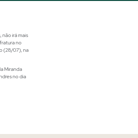
, não irá mais
fratura no
o (28/07), na
da Miranda
ndres no dia