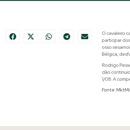
O cavaleiro c
participar do
osso sesamoid
Bélgica, desf
Rodrigo Pess
dão continui
1/08. A comp
Fonte: MktMi