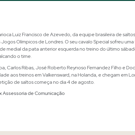
arioca Luiz Francisco de Azevedo, da equipe brasileira de saltos
s Jogos Olímpicos de Londres. O seu cavalo Special sofreu uma 
e medial da pata anterior esquerda no treino do último sábad
alcando o time.
oa, Carlos Ribas, José Roberto Reynoso Fernandez Filho e Do
dade aos treinos em Valkensward, na Holanda, e chegam em Lo
etição de saltos começa no dia 4 de agosto.
x Assessoria de Comunicação