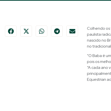
Colhendo os f
paulista rad
nascido no Br
no tradicional
“O Baba é um 
pois os melho
“A cada ano ve
principalmen
Equestrian ao