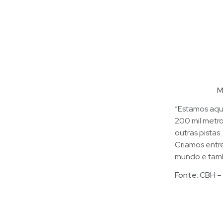
M
“Estamos aqu
200 mil metro
outras pistas
Criamos entr
mundo e tamb
Fonte: CBH –