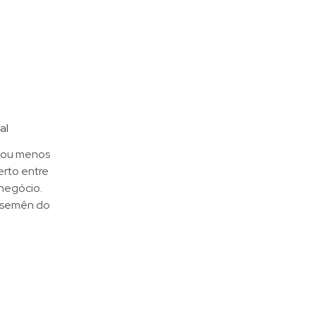
al
s ou menos
erto entre
 negócio.
s semên do