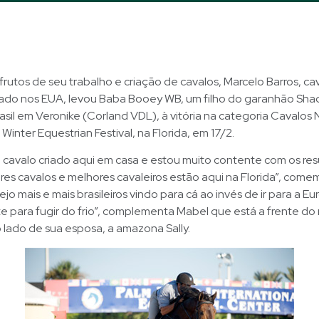
rutos de seu trabalho e criação de cavalos, Marcelo Barros, cav
icado nos EUA, levou Baba Booey WB, um filho do garanhão Sha
asil em Veronike (Corland VDL), à vitória na categoria Cavalos
 Winter Equestrian Festival, na Florida, em 17/2.
cavalo criado aqui em casa e estou muito contente com os res
res cavalos e melhores cavaleiros estão aqui na Florida”, com
jo mais e mais brasileiros vindo para cá ao invés de ir para a E
te para fugir do frio”, complementa Mabel que está a frente 
 lado de sua esposa, a amazona Sally.