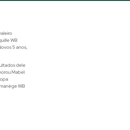
aleiro
quille WB
 Novos 5 anos,
ultados dele
emorou Mabel.
uropa
do manège WB