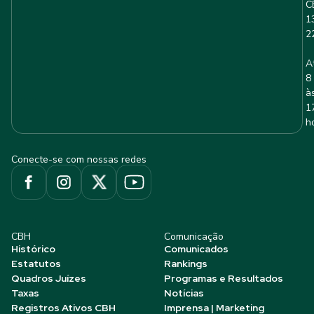
C
1
2
A
8
à
1
h
Conecte-se com nossas redes
CBH
Comunicação
Histórico
Comunicados
Estatutos
Rankings
Quadros Juízes
Programas e Resultados
Taxas
Notícias
Registros Ativos CBH
Imprensa | Marketing