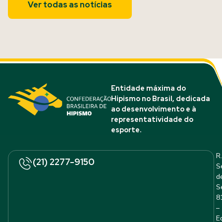
Ver todas as notícias
Entidade máxima do
Hipismo no Brasil, dedicada
ao desenvolvimento e à
representatividade do
esporte.
R.
(21) 2277-9150
S
d
S
8
–
E