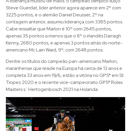
A liderança mudou de mãos: o campeão olímpico suíço
Steve Guerdat, líder anterior agora aparece em 2º com
3225 pontos, e o alemão Daniel Deusser, 2º na
contagem anterior, assumiu liderança com 3385 pontos.
Cabe ressaltar que Marlon é 10º com 2645 pontos,
apenas 35 pontos a menos que o 8º o irlandês Darragh
Kenny, 2680 pontos, e apenas 3 pontos atrás do norte-
americano Mc Lain Ward, 9º, com 2648 pontos.
Dentre os títulos do campeão pan-americano Marlon,
maranhense que reside na Europa há cerca de 13 anos e
completa 33 anos em 19/6, estão a vitória no GP5* em St
Tropez 2020 e o recente vice-campeonato GP5* Rolex
Masters s´Hertogenbosch 2021 na Holanda.