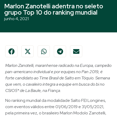
Marlon Zanotelli adentra no seleto
grupo Top 10 do ranking mundial
junho 4, 2021
Marlon Zanotelli, maranhense radicado na Europa, campeão
pan-americano individual e por equipes no Pan 2019, é
forte candidato ao Time Brasil de Salto em Tóquio. Semana
que vem, o cavaleiro integra a equipe em busca do bi no
CSIO5* de La Baule, na França.
No ranking mundial da modalidade Salto FEI Longines,
com eventos válidos entre 01/06/2019 e 31/05/2021,
pela primeira vez, o brasileiro Marlon Modolo Zanotelli,