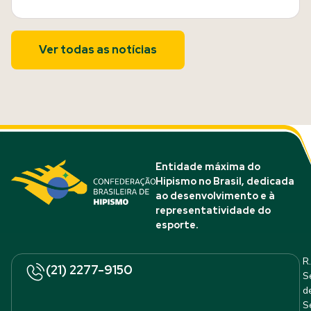
Ver todas as notícias
Entidade máxima do
Hipismo no Brasil, dedicada
ao desenvolvimento e à
representatividade do
esporte.
R.
(21) 2277-9150
S
d
S