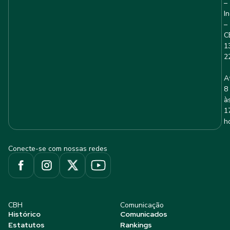
–
I
–
C
1
2
A
8
à
1
h
Conecte-se com nossas redes
CBH
Comunicação
Histórico
Comunicados
Estatutos
Rankings