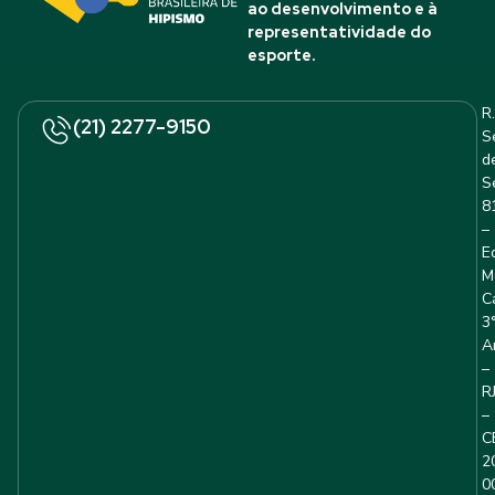
ao desenvolvimento e à
representatividade do
esporte.
R.
(21) 2277-9150
S
d
S
8
–
E
M
C
3
A
–
R
–
C
2
0