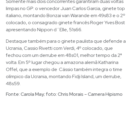
Somente mais dois concorrentes garantiram duas voltas
limpas no GP: o vencedor Juan Carlos Garcia, ginete top
italiano, montando Bonzai van Warande em 49s83 e o 2º
colocado, o consagrado ginete francês Roger Yves Bost
apresentando Nippon d´Elle, 51s66.
Destaque também para o ginete paulista que defende a
Ucrania, Cassio Rivetti com Verdi, 4º colocado, que
fechou com um derrube em 48s01, melhor tempo da 2ª
volta. Em 5º lugar chegou a amazona alemã Katharina
Offel, que a exemplo de Cássio também integra o time
olímpico da Ucrania, montando Fidji Island, um derrube,
48s59.
Fonte: Carola May; foto: Chris Morais – Camera Hipismo