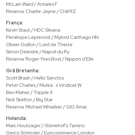
McLain Ward / Antares F
Reserva: Charlie Jayne / Chill RZ
França:
Kevin Staut / HDC Silvana
Pénélope Leprevost / Mylord Carthago HN
Olivier Guillon / Lord de Theize
Simon Delestre / Napoli du Ry
Reserva: Roger Yves Bost / Nippon d’Elle
Grã Bretanha:
Scott Brash / Hello Sanctos
Peter Charles / Murka´s Vindicat W
Ben Maher / Tripple X
Nick Skelton / Big Star
Reserva: Michael Whiatker / GIG Amai
Holanda:
Marc Houtzager / Sterrehof’s Tamino
Gerco Schroder / Eurocommerce London