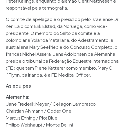
Peter Kallings, enquanto o alemão Gerit Matthesen é
responsável pela termografia.
O comitê de apelação é o presidido pelo israelense Dr
Ken Lalo com Erik Elstad, da Noruega, como vice-
presidente. O membro do Salto da comitê é a
colombiana Yolanda Matallana, do Adestramento, a
australiana Mary Seefried e do Concurso Completo, o
francês Michel Assera. Jens Adolphsen da Alemanha
preside o tribunal da Federação Equestre Internacional
(FEI) que tem Pierre Ketterer como membro. Mary O
´Flynn, da Irlanda, é a FEI Medical Officer.
As equipes
Alemanha:
Jane Frederik Meyer / Cellagon Lambrasco
Christian Ahlmann / Codex One
Marcus Ehning / Plot Blue
Philipp Weishaupt / Monte Bellini