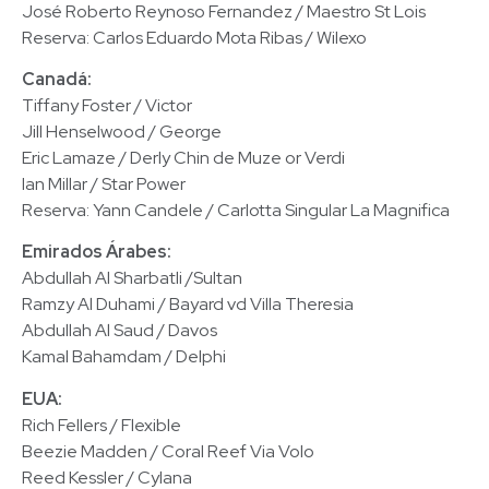
José Roberto Reynoso Fernandez / Maestro St Lois
Reserva: Carlos Eduardo Mota Ribas / Wilexo
Canadá:
Tiffany Foster / Victor
Jill Henselwood / George
Eric Lamaze / Derly Chin de Muze or Verdi
Ian Millar / Star Power
Reserva: Yann Candele / Carlotta Singular La Magnifica
Emirados Árabes:
Abdullah Al Sharbatli /Sultan
Ramzy Al Duhami / Bayard vd Villa Theresia
Abdullah Al Saud / Davos
Kamal Bahamdam / Delphi
EUA:
Rich Fellers / Flexible
Beezie Madden / Coral Reef Via Volo
Reed Kessler / Cylana