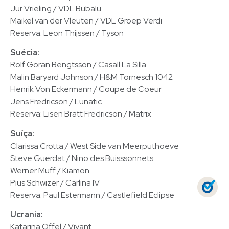
Jur Vrieling / VDL Bubalu
Maikel van der Vleuten / VDL Groep Verdi
Reserva: Leon Thijssen / Tyson
Suécia:
Rolf Goran Bengtsson / Casall La Silla
Malin Baryard Johnson / H&M Tornesch 1042
Henrik Von Eckermann / Coupe de Coeur
Jens Fredricson / Lunatic
Reserva: Lisen Bratt Fredricson / Matrix
Suíça:
Clarissa Crotta / West Side van Meerputhoeve
Steve Guerdat / Nino des Buisssonnets
Werner Muff / Kiamon
Pius Schwizer / Carlina IV
Reserva: Paul Estermann / Castlefield Eclipse
Ucrania:
Katarina Offel / Vivant