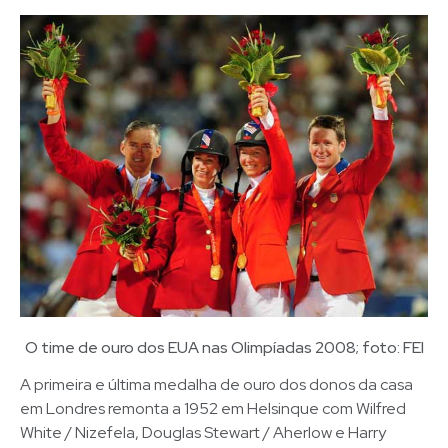
O time de ouro dos EUA nas Olimpíadas 2008; foto: FEI
A primeira e última medalha de ouro dos donos da casa
em Londres remonta a 1952 em Helsinque com Wilfred
White / Nizefela, Douglas Stewart / Aherlow e Harry