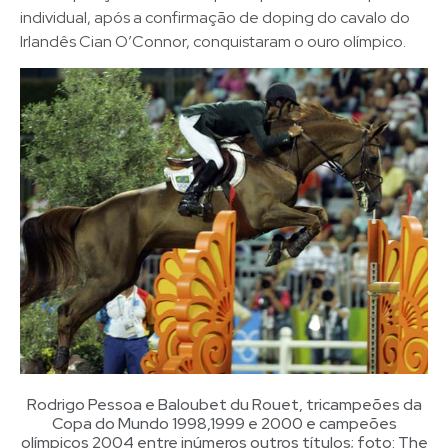
individual, após a confirmação de doping do cavalo do
Irlandês Cian O’Connor, conquistaram o ouro olímpico.
Rodrigo Pessoa e Baloubet du Rouet, tricampeões da
Copa do Mundo 1998,1999 e 2000 e campeões
olímpicos 2004 entre inúmeros outros títulos; foto: The