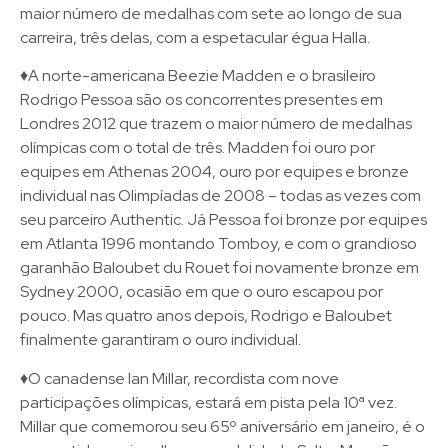
maior número de medalhas com sete ao longo de sua
carreira, três delas, com a espetacular égua Halla.
♦A norte-americana Beezie Madden e o brasileiro
Rodrigo Pessoa são os concorrentes presentes em
Londres 2012 que trazem o maior número de medalhas
olímpicas com o total de três. Madden foi ouro por
equipes em Athenas 2004, ouro por equipes e bronze
individual nas Olimpíadas de 2008 – todas as vezes com
seu parceiro Authentic. Já Pessoa foi bronze por equipes
em Atlanta 1996 montando Tomboy, e com o grandioso
garanhão Baloubet du Rouet foi novamente bronze em
Sydney 2000, ocasião em que o ouro escapou por
pouco. Mas quatro anos depois, Rodrigo e Baloubet
finalmente garantiram o ouro individual.
♦O canadense Ian Millar, recordista com nove
participações olímpicas, estará em pista pela 10ª vez.
Millar que comemorou seu 65º aniversário em janeiro, é o