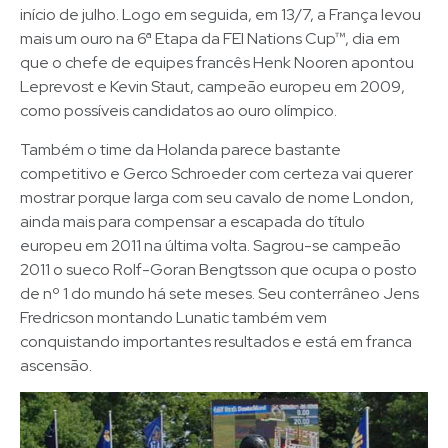
início de julho. Logo em seguida, em 13/7, a França levou
mais um ouro na 6ª Etapa da FEI Nations Cup™, dia em
que o chefe de equipes francês Henk Nooren apontou
Leprevost e Kevin Staut, campeão europeu em 2009,
como possíveis candidatos ao ouro olímpico.
Também o time da Holanda parece bastante
competitivo e Gerco Schroeder com certeza vai querer
mostrar porque larga com seu cavalo de nome London,
ainda mais para compensar a escapada do título
europeu em 2011 na última volta. Sagrou-se campeão
2011 o sueco Rolf-Goran Bengtsson que ocupa o posto
de nº 1 do mundo há sete meses. Seu conterrâneo Jens
Fredricson montando Lunatic também vem
conquistando importantes resultados e está em franca
ascensão.