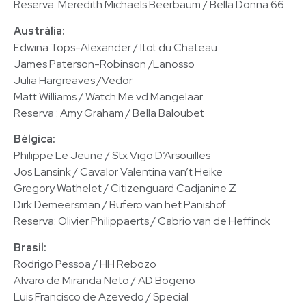
Reserva: Meredith Michaels Beerbaum / Bella Donna 66
Austrália:
Edwina Tops-Alexander / Itot du Chateau
James Paterson-Robinson /Lanosso
Julia Hargreaves /Vedor
Matt Williams / Watch Me vd Mangelaar
Reserva : Amy Graham / Bella Baloubet
Bélgica:
Philippe Le Jeune / Stx Vigo D’Arsouilles
Jos Lansink / Cavalor Valentina van’t Heike
Gregory Wathelet / Citizenguard Cadjanine Z
Dirk Demeersman / Bufero van het Panishof
Reserva: Olivier Philippaerts / Cabrio van de Heffinck
Brasil:
Rodrigo Pessoa / HH Rebozo
Alvaro de Miranda Neto / AD Bogeno
Luis Francisco de Azevedo / Special