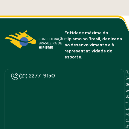
Entidade máxima do
Hipismo no Brasil, dedicada
ao desenvolvimento e à
representatividade do
esporte.
R.
(21) 2277-9150
S
d
S
8
–
E
M
C
3