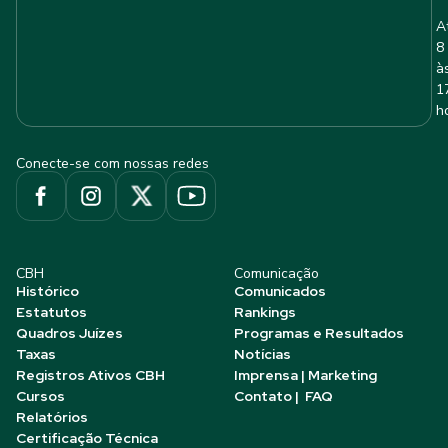
A
8
à
1
h
Conecte-se com nossas redes
CBH
Comunicação
Histórico
Comunicados
Estatutos
Rankings
Quadros Juízes
Programas e Resultados
Taxas
Notícias
Registros Ativos CBH
Imprensa | Marketing
Cursos
Contato | FAQ
Relatórios
Certificação Técnica