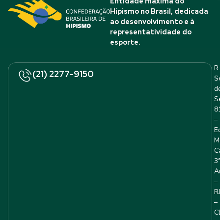
Entidade máxima do
Hipismo no Brasil, dedicada
ao desenvolvimento e à
representatividade do
esporte.
R.
(21) 2277-9150
S
d
S
8
–
E
M
C
3
A
–
R
–
C