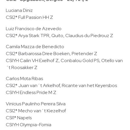
Luciana Diniz
CSI2* Full Passion HH Z
Luiz Francisco de Azevedo
CSI2* Arya Stark TPR, Quito, Claudius du Piedrouz Z
Camila Mazza de Benedicto
CSI2* Barbarossa Dree Boeken, Pretender Z
CSIYH Cailin VH Exelhof Z, Conbalou Gold PS, Otello van
´t Roosakker Z
Carlos Mota Ribas
CSI2* Juan van´t Arkelhof, Ricante van het Keyersbos
CSIYH Endless Pride M Z
Vinícius Paulinho Pereira Silva
CSI2* Mecho van´t Kiezelhof
CSI1* Napels
CSIYH Olympia-Fomia