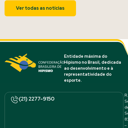
Ver todas as notícias
Entidade máxima do
Hipismo no Brasil, dedicada
ao desenvolvimento e à
representatividade do
esporte.
R.
(21) 2277-9150
S
d
S
8
–