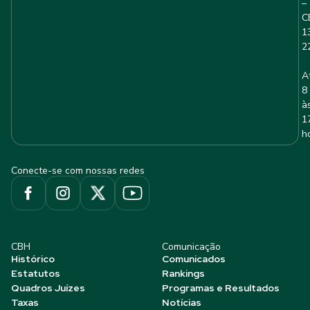
–
C
1
2
A
8
à
1
h
Conecte-se com nossas redes
CBH
Comunicação
Histórico
Comunicados
Estatutos
Rankings
Quadros Juízes
Programas e Resultados
Taxas
Notícias