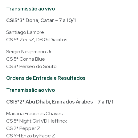
Transmissão ao vivo
CSI5*3* Doha, Catar – 7 a 10/1
Santiago Lambre
CSI5* ZeusZ, DB Gi Diakitos
Sergio Neupmann Jr
CSI5* Corina Blue
CSI3* Perseo do Souto
Ordens de Entrada e Resultados
Transmissão ao vivo
CSI5*2* Abu Dhabi, Emirados Árabes – 7 a 11/1
Mariana Frauches Chaves
CSI5* Night Girl VD Heffinck
CSI2* Pepper Z
CSIYH Enzo by Fape Z