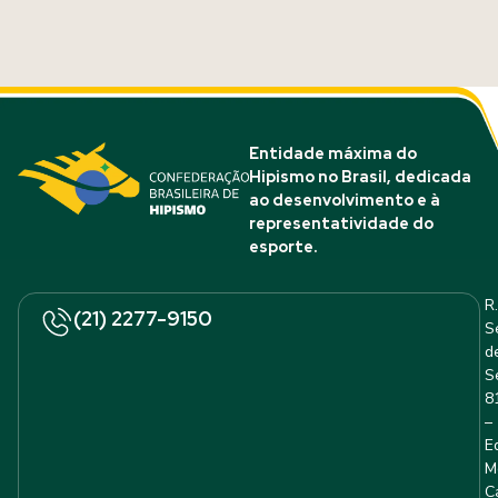
Entidade máxima do
Hipismo no Brasil, dedicada
ao desenvolvimento e à
representatividade do
esporte.
R.
(21) 2277-9150
S
d
S
8
–
E
M
C