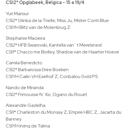
CSI2* Opglabeek, Bélgica – 15 a 19/4
Yuri Mansur
CSI2* Glinka de la Trielle, Miss Ju, Mister Conti Blue
CSIYH Blitz van de Molenbrug Z
Stephanie Macieira
CSI2* HFB Swarovski, Kantella van´t Merelsnest
CSI1* Chacco me Biolley, Shadow van de Haarter Hoeve
Camila Benedicto
CSI2* Barbarossa Dree Boeken
CSIYH Cailin VH Exelhof Z, Conbalou Gold PS
Nando de Miranda
CSI2* Frimousse N´Ko, Ogano du Rouet
Alexandre Gadelha
CSI1* Charleston du Monsay Z, Empire HBC Z, Jacarta du
Banney
CSIYH Irving de Talma