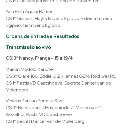
CSI1* Capistrana II Wi Ro Z, Escape-Adventure
Ana Eliza Aguiar Ramos
CSI1* Diamant Haylla Império Egípcio, Edwina Império
Egípcio, Iris Império Egípcio
Ordens de Entrada e Resultados
Transmissão ao vivo
CSI3* Nancy, França – 15 a 19/4
Marlon Modolo Zanotelli
CSI3* Claire 186, Eddie G Z, Hermes GEM, Rockwell RC
CSI1* Pastis VD Caatshoeve, Secreta Dancer van de
Molenberg
Vinicius Paulino Perreira Silva
CSI3* Bonita van´t Hulgenrode Z, Mecho van´t
Kiezelhof, Pastis VD Caasthoeve
CSI1* Secret Dancer van de Molenberg