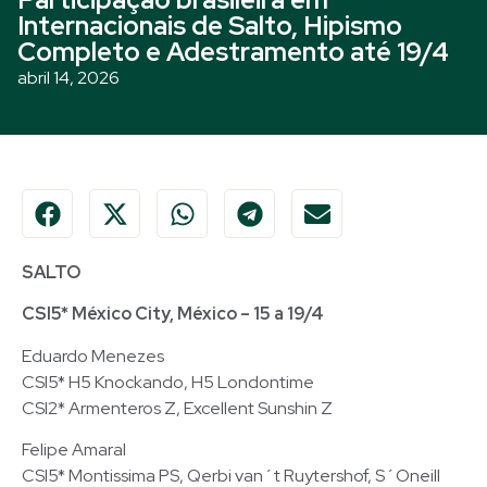
Internacionais de Salto, Hipismo
Completo e Adestramento até 19/4
abril 14, 2026
SALTO
CSI5* México City, México – 15 a 19/4
Eduardo Menezes
CSI5* H5 Knockando, H5 Londontime
CSI2* Armenteros Z, Excellent Sunshin Z
Felipe Amaral
CSI5* Montissima PS, Qerbi van´t Ruytershof, S´Oneill