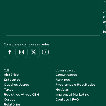
2
A
8
à
1
h
Conecte-se com nossas redes
CBH
Comunicação
Histórico
Comunicados
Estatutos
Rankings
Quadros Juízes
Programas e Resultados
Taxas
Notícias
Registros Ativos CBH
Imprensa | Marketing
Cursos
Contato | FAQ
Relatórios