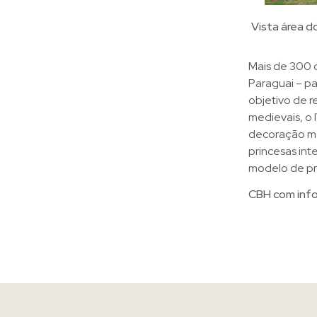
Vista área d
Mais de 300 c
Paraguai – p
objetivo de r
medievais, o 
decoração me
princesas int
modelo de pr
CBH com info