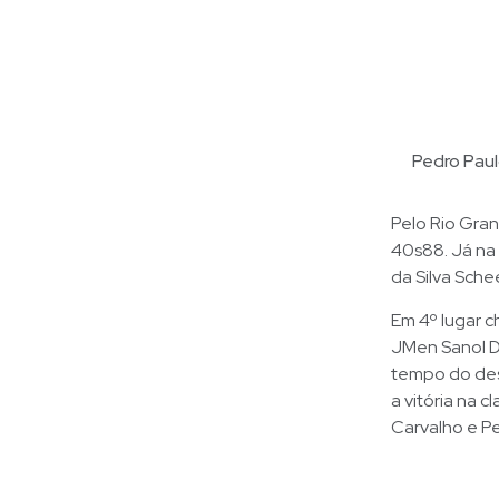
Pedro Paul
Pelo Rio Gra
40s88. Já na
da Silva Sche
Em 4º lugar 
JMen Sanol D
tempo do des
a vitória na 
Carvalho e P