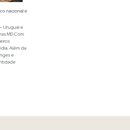
co nacional e
– Uruguai e
aras MD.Com
eiros
édia. Além da
onges e
entidade