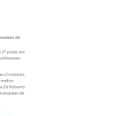
asileiro de
o 2º posto em
ia Monteiro
 seu Cordobes
o melhor
 a Zé Roberto
z Guimarães de