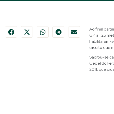
Ao final da t
GP, a 1.25 me
habilitaram-s
circuito que 
Sagrou-se ca
Cepel do Fero
2011, que cru