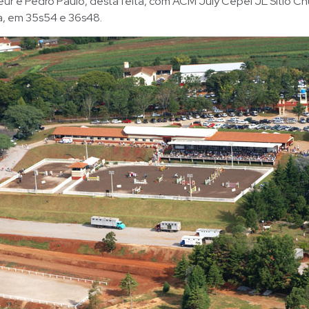
eur e Pedro Paulo, desta feita, com ACM July Cepel JL Sítio C
a, em 35s54 e 36s48.