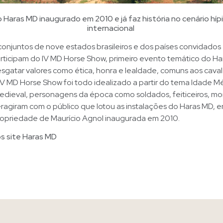
o Haras MD inaugurado em 2010 e já faz história no cenário hípi
internacional
onjuntos de nove estados brasileiros e dos países convidados 
articipam do IV MD Horse Show, primeiro evento temático do H
esgatar valores como ética, honra e lealdade, comuns aos caval
IV MD Horse Show foi todo idealizado a partir do tema Idade M
dieval, personagens da época como soldados, feiticeiros, m
eragiram com o público que lotou as instalações do Haras MD, 
opriedade de Maurício Agnol inaugurada em 2010.
s site Haras MD