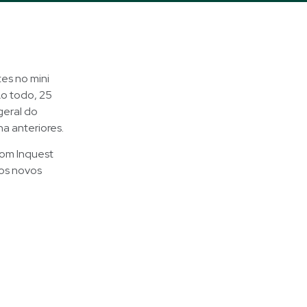
es no mini
Ao todo, 25
geral do
na anteriores.
com Inquest
los novos