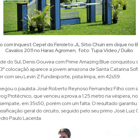
o com Inquest Cepel do Feroleto JL Sítio Chuín em clique no Br
Cavalos 2011 no Haras Agromen; foto: Tupa Vídeo / Duílio
nde do Sul, Denis Gouvea com Prime Amazing Blue conquistou 
 3ª colocaçãõ aparece a jovem amazona de Santa Catarina Sof
er com seu Levin Z Fundesporte, pista limpa, em 42s59.
chegou o paulista José Roberto Reynoso Fernandez Filho com
og Protécnico, que venceu a prova a 1.25 metro na véspera, n
empate, em 35s50, porém com um falta. O resultado garantiu
classificação geral do circuito, seguido pelo seu primo José Lui
edro Paulo Lacerda.